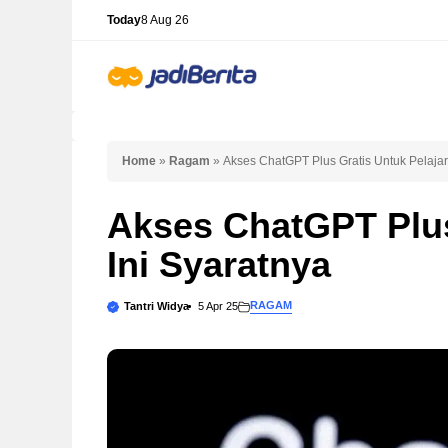
Skip
Today
8 Aug 26
to
content
Home
»
Ragam
»
Akses ChatGPT Plus Gratis Untuk Pelajar,
Akses ChatGPT Plus
Ini Syaratnya
RAGAM
Tantri Widya
5 Apr 25