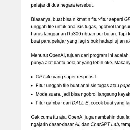
pelajar di dua negara tersebut.
Biasanya, buat bisa nikmatin fitur-fitur seperti
GP
unggah file untuk analisis tugas, ngobrol langs
harus langganan Rp300 ribuan per bulan. Tapi
buat para pelajar yang lagi sibuk hadapi ujian ak
Menurut OpenAI, tujuan dari program ini adala
punya alat bantu belajar yang lebih oke. Makan
GPT-4o
yang super responsif
Fitur unggah file buat analisis tugas atau
pape
Mode suara, jadi bisa ngobrol langsung kayak
Fitur gambar dari
DALL·E
, cocok buat yang lag
Gak cuma itu aja, OpenAI juga nambahin dua fasi
ngajarin dasar-dasar
AI
, dan
ChatGPT Lab
, tem