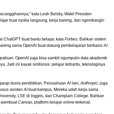
kecanggihannya,” kata Leah Belsky, Wakil Presiden
elajar buat nyoba langsung, kerja bareng, dan ngembangin
ai ChatGPT buat bantu belajar, kata
Forbes
. Bahkan sistem
ja bareng sama OpenAI buat dukung pembelajaran berbasis
AI
.
gratisan. OpenAI juga bisa sambil ngumpulin data akademik
a. Jadi ini kayak simbiosis: pelajar terbantu, teknologinya
 garap dunia pendidikan. Perusahaan
AI
lain,
Anthropic
, juga
khusus asisten
AI
buat kampus. Mereka udah kerja sama
versity, LSE di Inggris, dan Champlain College. Bahkan
pembuat
Canvas
, platform belajar online terkenal.