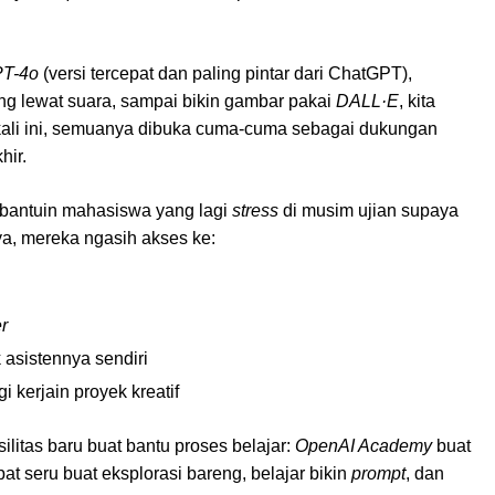
T-4o
(versi tercepat dan paling pintar dari ChatGPT),
ung lewat suara, sampai bikin gambar pakai
DALL·E
, kita
 kali ini, semuanya dibuka cuma-cuma sebagai dukungan
hir.
h bantuin mahasiswa yang lagi
stress
di musim ujian supaya
ya, mereka ngasih akses ke:
r
 asistennya sendiri
i kerjain proyek kreatif
litas baru buat bantu proses belajar:
OpenAI Academy
buat
pat seru buat eksplorasi bareng, belajar bikin
prompt
, dan