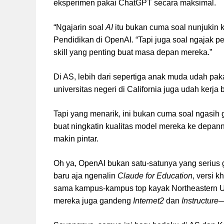
eksperimen pakai ChatGPT secara maksimal.
“Ngajarin soal
AI
itu bukan cuma soal nunjukin 
Pendidikan di OpenAI. “Tapi juga soal ngajak p
skill yang penting buat masa depan mereka.”
Di AS, lebih dari sepertiga anak muda udah pak
universitas negeri di California juga udah ker
Tapi yang menarik, ini bukan cuma soal ngasih 
buat ningkatin kualitas model mereka ke depanny
makin pintar.
Oh ya, OpenAI bukan satu-satunya yang serius
baru aja ngenalin
Claude for Education
, versi 
sama kampus-kampus top kayak Northeastern Uni
mereka juga gandeng
Internet2
dan
Instructure
—