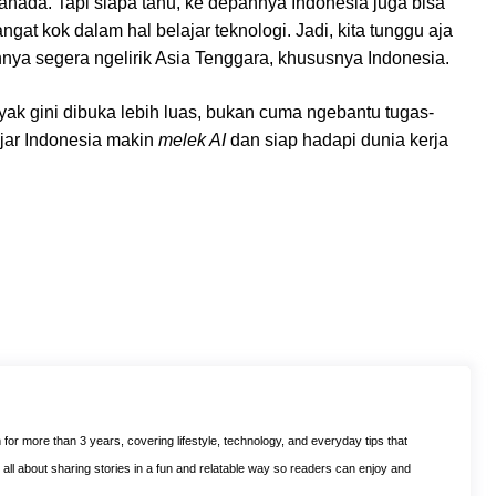
anada. Tapi siapa tahu, ke depannya Indonesia juga bisa
ngat kok dalam hal belajar teknologi. Jadi, kita tunggu aja
nnya segera ngelirik Asia Tenggara, khususnya Indonesia.
ayak gini dibuka lebih luas, bukan cuma ngebantu tugas-
lajar Indonesia makin
melek AI
dan siap hadapi dunia kerja
m for more than 3 years, covering lifestyle, technology, and everyday tips that
is all about sharing stories in a fun and relatable way so readers can enjoy and