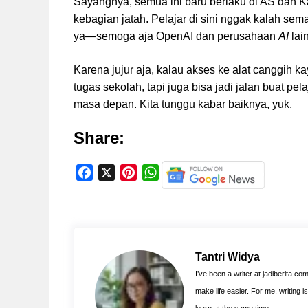
Sayangnya, semua ini baru berlaku di AS dan K
kebagian jatah. Pelajar di sini nggak kalah sema
ya—semoga aja OpenAI dan perusahaan
AI
lai
Karena jujur aja, kalau akses ke alat canggih k
tugas sekolah, tapi juga bisa jadi jalan buat pe
masa depan. Kita tunggu kabar baiknya, yuk.
Share:
F
X
P
W
a
i
h
c
n
a
e
t
t
b
e
s
o
r
A
Tantri Widya
o
e
p
I’ve been a writer at jadiberita.co
k
s
p
make life easier. For me, writing 
t