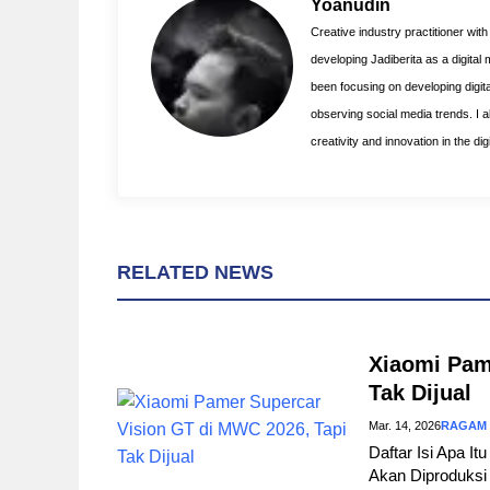
o
r
A
Yoanudin
o
e
p
Creative industry practitioner wit
k
s
p
developing Jadiberita as a digital
t
been focusing on developing digita
observing social media trends. I als
creativity and innovation in the di
RELATED NEWS
Xiaomi Pam
Tak Dijual
Mar. 14, 2026
RAGAM
Daftar Isi Apa I
Akan Diproduksi 