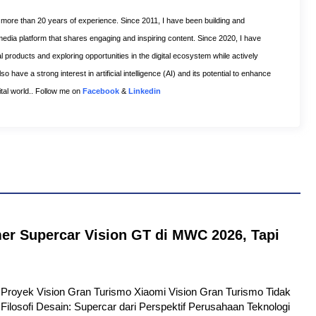
h more than 20 years of experience. Since 2011, I have been building and
 media platform that shares engaging and inspiring content. Since 2020, I have
l products and exploring opportunities in the digital ecosystem while actively
o have a strong interest in artificial intelligence (AI) and its potential to enhance
gital world.. Follow me on
Facebook
&
Linkedin
er Supercar Vision GT di MWC 2026, Tapi
tu Proyek Vision Gran Turismo Xiaomi Vision Gran Turismo Tidak
Filosofi Desain: Supercar dari Perspektif Perusahaan Teknologi