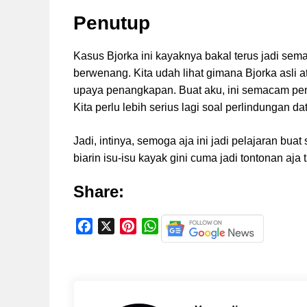
Penutup
Kasus Bjorka ini kayaknya bakal terus jadi sem
berwenang. Kita udah lihat gimana Bjorka asli 
upaya penangkapan. Buat aku, ini semacam pengi
Kita perlu lebih serius lagi soal perlindungan d
Jadi, intinya, semoga aja ini jadi pelajaran bua
biarin isu-isu kayak gini cuma jadi tontonan aja
Share:
F
X
P
W
a
i
h
c
n
a
e
t
t
b
e
s