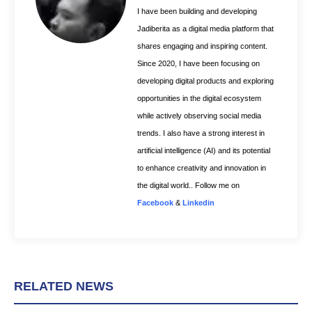
t
I have been building and developing
Jadiberita as a digital media platform that
shares engaging and inspiring content.
Since 2020, I have been focusing on
developing digital products and exploring
opportunities in the digital ecosystem
while actively observing social media
trends. I also have a strong interest in
artificial intelligence (AI) and its potential
to enhance creativity and innovation in
the digital world.. Follow me on
Facebook
&
Linkedin
RELATED NEWS