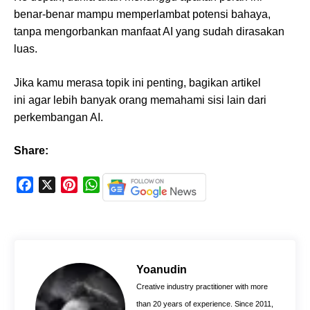
benar-benar mampu memperlambat potensi bahaya,
tanpa mengorbankan manfaat AI yang sudah dirasakan
luas.
Jika kamu merasa topik ini penting, bagikan artikel
ini agar lebih banyak orang memahami sisi lain dari
perkembangan AI.
Share:
F
X
P
W
a
i
h
c
n
a
e
t
t
b
e
s
o
r
A
Yoanudin
o
e
p
Creative industry practitioner with more
k
s
p
than 20 years of experience. Since 2011,