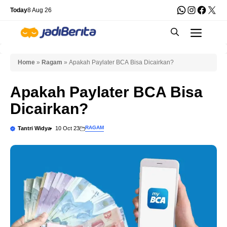
Skip
WhatsApp
Instagra
Faceb
X
Today
8 Aug 26
to
Men
content
Home
»
Ragam
»
Apakah Paylater BCA Bisa Dicairkan?
Apakah Paylater BCA Bisa
Dicairkan?
RAGAM
Tantri Widya
10 Oct 23