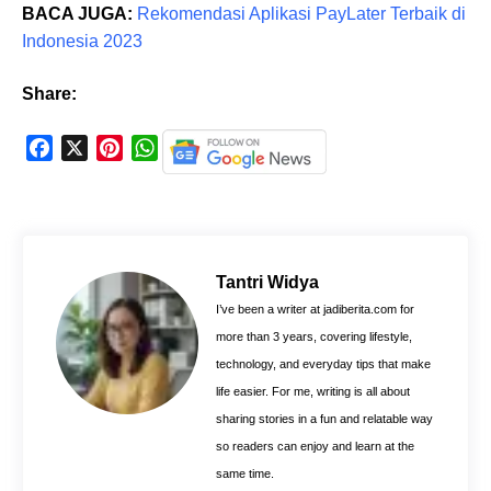
BACA JUGA:
Rekomendasi Aplikasi PayLater Terbaik di
Indonesia 2023
Share:
F
X
P
W
a
i
h
c
n
a
e
t
t
b
e
s
o
r
A
Tantri Widya
o
e
p
I’ve been a writer at jadiberita.com for
k
s
p
more than 3 years, covering lifestyle,
t
technology, and everyday tips that make
life easier. For me, writing is all about
sharing stories in a fun and relatable way
so readers can enjoy and learn at the
same time.