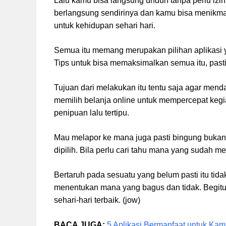
Lalu kamu bisa langsung unduh tanpa perlu izi
berlangsung sendirinya dan kamu bisa menikm
untuk kehidupan sehari hari.
Semua itu memang merupakan pilihan aplikasi y
Tips untuk bisa memaksimalkan semua itu, pastika
Tujuan dari melakukan itu tentu saja agar menda
memilih belanja online untuk mempercepat kegia
penipuan lalu tertipu.
Mau melapor ke mana juga pasti bingung buk
dipilih. Bila perlu cari tahu mana yang sudah m
Bertaruh pada sesuatu yang belum pasti itu tid
menentukan mana yang bagus dan tidak. Begitu
sehari-hari terbaik. (jow)
BACA JUGA:
5 Aplikasi Bermanfaat untuk Ka