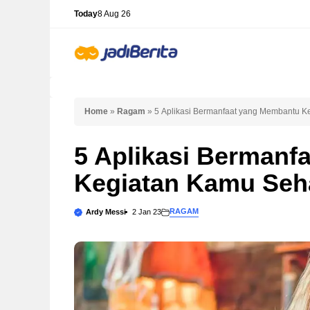
Skip
Today
8 Aug 26
to
content
Home
»
Ragam
»
5 Aplikasi Bermanfaat yang Membantu K
5 Aplikasi Bermanf
Kegiatan Kamu Seha
RAGAM
Ardy Messi
2 Jan 23