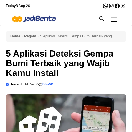
Skip
WhatsApp
Instagra
Faceb
X
Today
8 Aug 26
to
Men
content
Home
»
Ragam
»
5 Aplikasi Deteksi Gempa Bumi Terbaik yang
Wajib Kamu Install
5 Aplikasi Deteksi Gempa
Bumi Terbaik yang Wajib
Kamu Install
RAGAM
Jowant
14 Dec 22