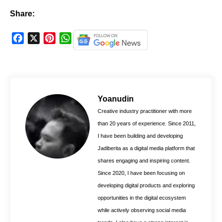
Share:
F
X
P
W
a
i
h
c
n
a
e
t
t
b
e
s
o
r
A
Yoanudin
o
e
p
Creative industry practitioner with more
k
s
p
than 20 years of experience. Since 2011,
t
I have been building and developing
Jadiberita as a digital media platform that
shares engaging and inspiring content.
Since 2020, I have been focusing on
developing digital products and exploring
opportunities in the digital ecosystem
while actively observing social media