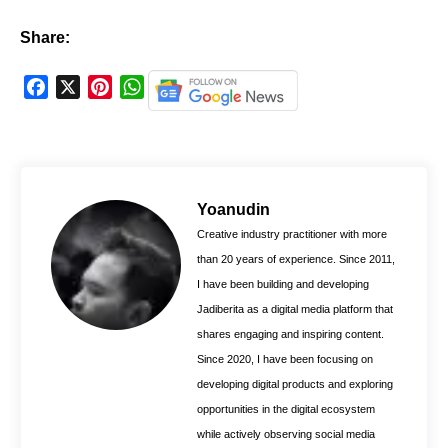
Share:
F
X
P
W
a
i
h
c
n
a
e
t
t
b
e
s
o
r
A
Yoanudin
o
e
p
Creative industry practitioner with more
k
s
p
than 20 years of experience. Since 2011,
t
I have been building and developing
Jadiberita as a digital media platform that
shares engaging and inspiring content.
Since 2020, I have been focusing on
developing digital products and exploring
opportunities in the digital ecosystem
while actively observing social media