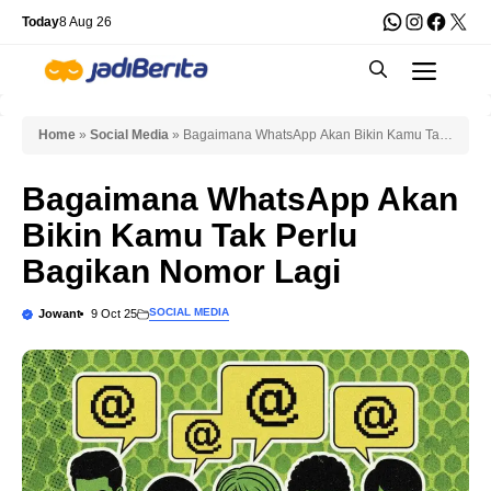
Skip
WhatsApp
Instagra
Faceb
X
Today
8 Aug 26
to
Men
content
Home
»
Social Media
»
Bagaimana WhatsApp Akan Bikin Kamu Tak
Perlu Bagikan Nomor Lagi
Bagaimana WhatsApp Akan
Bikin Kamu Tak Perlu
Bagikan Nomor Lagi
SOCIAL MEDIA
Jowant
9 Oct 25