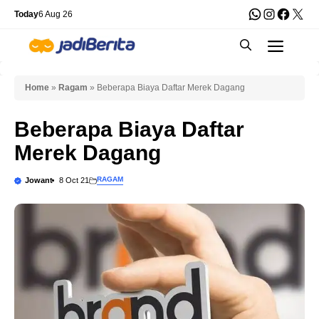
Skip
WhatsApp
Instagra
Faceb
X
Today
6 Aug 26
to
Men
content
Home
»
Ragam
»
Beberapa Biaya Daftar Merek Dagang
Beberapa Biaya Daftar
Merek Dagang
RAGAM
Jowant
8 Oct 21