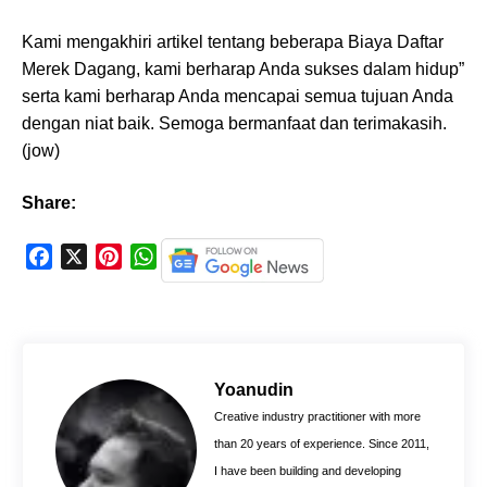
Kami mengakhiri artikel tentang beberapa Biaya Daftar
Merek Dagang, kami berharap Anda sukses dalam hidup”
serta kami berharap Anda mencapai semua tujuan Anda
dengan niat baik. Semoga bermanfaat dan terimakasih.
(jow)
Share:
F
X
P
W
a
i
h
c
n
a
e
t
t
b
e
s
o
r
A
Yoanudin
o
e
p
Creative industry practitioner with more
k
s
p
than 20 years of experience. Since 2011,
t
I have been building and developing