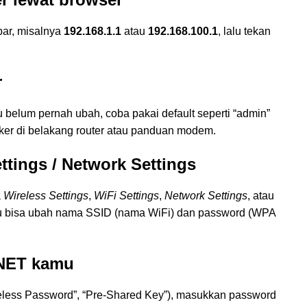
 bar, misalnya
192.168.1.1
atau
192.168.100.1
, lalu tekan
r
elum pernah ubah, coba pakai default seperti “admin”
stiker di belakang router atau panduan modem.
ttings / Network Settings
a
Wireless Settings
,
WiFi Settings
,
Network Settings
, atau
mu bisa ubah nama SSID (nama WiFi) dan password (WPA
NNET kamu
reless Password”, “Pre-Shared Key”), masukkan password