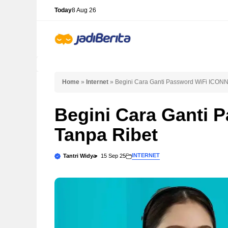
Skip
Today
8 Aug 26
to
content
Home
»
Internet
»
Begini Cara Ganti Password WiFi ICON
Begini Cara Ganti
Tanpa Ribet
INTERNET
Tantri Widya
15 Sep 25