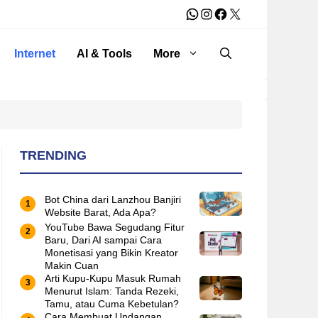
WhatsApp
Instagram
Facebook
X
Internet
AI & Tools
More
TRENDING
Bot China dari Lanzhou Banjiri
Website Barat, Ada Apa?
YouTube Bawa Segudang Fitur
Baru, Dari AI sampai Cara
Monetisasi yang Bikin Kreator
Makin Cuan
Arti Kupu-Kupu Masuk Rumah
Menurut Islam: Tanda Rezeki,
Tamu, atau Cuma Kebetulan?
Cara Membuat Undangan