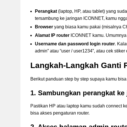
Perangkat
(laptop, HP, atau tablet) yang s
tersambung ke jaringan ICONNET, kamu nggak b
Browser
yang biasa kamu pakai (misalnya Ch
Alamat IP router
ICONNET kamu. Umumnya 19
Username dan password login router
. Kal
admin” atau “user / user1234”, atau cek stike
Langkah-Langkah Ganti 
Berikut panduan step by step supaya kamu bisa
1. Sambungkan perangkat ke
Pastikan HP atau laptop kamu sudah connect ke
bisa akses pengaturan router.
2. Akses halaman admin route