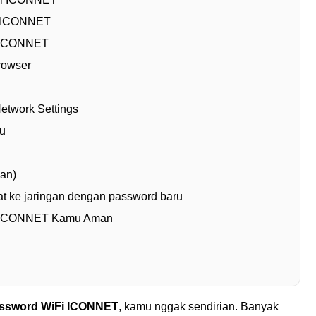
i ICONNET
n ICONNET
rowser
Network Settings
u
kan)
t ke jaringan dengan password baru
i ICONNET Kamu Aman
password WiFi ICONNET
, kamu nggak sendirian. Banyak