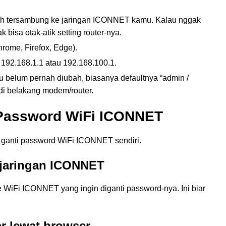
udah tersambung ke jaringan ICONNET kamu. Kalau nggak
isa otak-atik setting router-nya.
rome, Firefox, Edge).
2.168.1.1 atau 192.168.100.1.
au belum pernah diubah, biasanya defaultnya “admin /
r di belakang modem/router.
Password WiFi ICONNET
 ganti password WiFi ICONNET sendiri.
 jaringan ICONNET
 WiFi ICONNET yang ingin diganti password-nya. Ini biar
r lewat browser