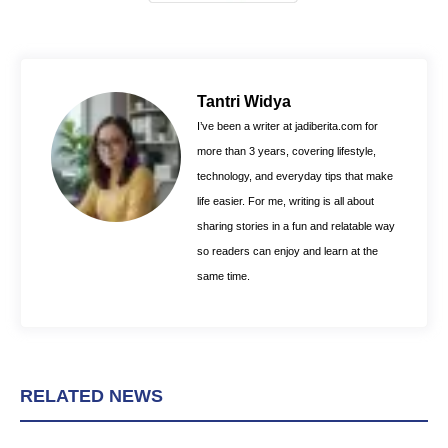
a
i
h
c
n
a
e
t
t
b
e
s
o
r
A
Tantri Widya
o
e
p
I’ve been a writer at jadiberita.com for
k
s
p
more than 3 years, covering lifestyle,
t
technology, and everyday tips that make
life easier. For me, writing is all about
sharing stories in a fun and relatable way
so readers can enjoy and learn at the
same time.
RELATED NEWS