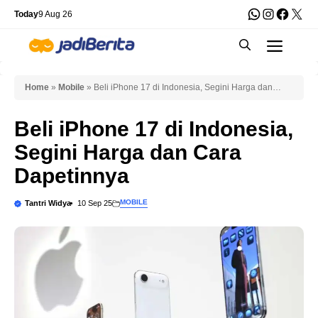
Skip
WhatsApp
Instagra
Faceb
X
Today
9 Aug 26
to
Men
content
Home
»
Mobile
»
Beli iPhone 17 di Indonesia, Segini Harga dan
Cara Dapetinnya
Beli iPhone 17 di Indonesia,
Segini Harga dan Cara
Dapetinnya
MOBILE
Tantri Widya
10 Sep 25