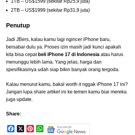
1TB – US$1599 (sekitar Rp25,9 juta)
2TB – US$1999 (sekitar Rp31,9 juta)
Penutup
Jadi JBers, kalau kamu lagi ngincer iPhone baru,
bersabar dulu ya. Proses izin masih jadi kunci apakah
kita bisa cepat
beli iPhone 17 di Indonesia
atau harus
menunggu lebih lama. Yang jelas, harga dan
spesifikasinya udah siap bikin banyak orang tergoda.
Kalau menurut kamu, bakal worth it nggak iPhone 17 ini?
Jangan lupa share artikel ini ke temen kamu biar mereka
juga update.
Share:
F
X
P
W