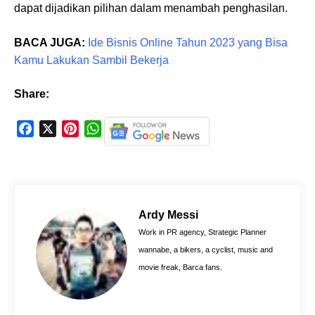
dapat dijadikan pilihan dalam menambah penghasilan.
BACA JUGA:
Ide Bisnis Online Tahun 2023 yang Bisa
Kamu Lakukan Sambil Bekerja
Share:
F
X
P
W
a
i
h
c
n
a
e
t
t
b
e
s
o
r
A
Ardy Messi
o
e
p
Work in PR agency, Strategic Planner
k
s
p
wannabe, a bikers, a cyclist, music and
t
movie freak, Barca fans.