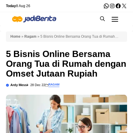
Skip
WhatsApp
Instagra
Faceb
X
Today
8 Aug 26
to
Men
content
Home
»
Ragam
»
5 Bisnis Online Bersama Orang Tua di Rumah
dengan Omset Jutaan Rupiah
5 Bisnis Online Bersama
Orang Tua di Rumah dengan
Omset Jutaan Rupiah
RAGAM
Ardy Messi
28 Dec 22