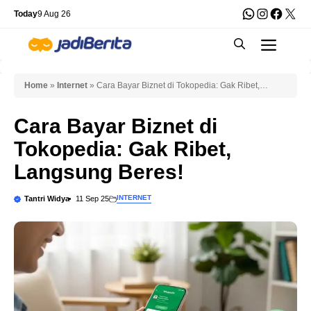
Skip
WhatsApp
Instagra
Faceb
X
Today
9 Aug 26
to
Men
content
Home
»
Internet
»
Cara Bayar Biznet di Tokopedia: Gak Ribet,
Langsung Beres!
Cara Bayar Biznet di
Tokopedia: Gak Ribet,
Langsung Beres!
INTERNET
Tantri Widya
11 Sep 25