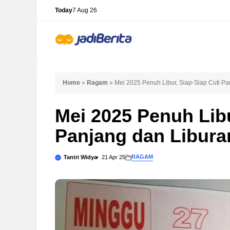
Skip
Today
7 Aug 26
to
content
Home
»
Ragam
»
Mei 2025 Penuh Libur, Siap-Siap Cuti P
Mei 2025 Penuh Libu
Panjang dan Libura
RAGAM
Tantri Widya
21 Apr 25