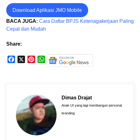
Download Aplikasi JMO Mobile
BACA JUGA:
Cara Daftar BPJS Ketenagakerjaan Paling
Cepat dan Mudah
Share:
F
X
P
W
a
i
h
c
n
a
e
t
t
b
e
s
o
r
A
Dimas Drajat
o
e
p
Anak UI yang lagi membangun personal
k
s
p
branding
t