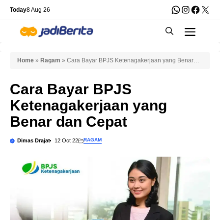
Skip
WhatsApp
Instagra
Faceb
X
Today
8 Aug 26
to
Men
content
Home
»
Ragam
»
Cara Bayar BPJS Ketenagakerjaan yang Benar
dan Cepat
Cara Bayar BPJS
Ketenagakerjaan yang
Benar dan Cepat
RAGAM
Dimas Drajat
12 Oct 22