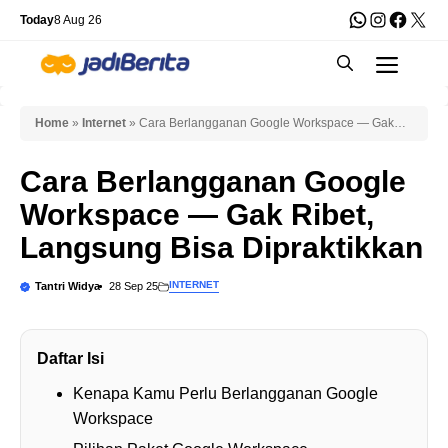
Skip
WhatsApp
Instagra
Faceb
X
Today
8 Aug 26
to
Men
content
Home
»
Internet
»
Cara Berlangganan Google Workspace — Gak
Ribet, Langsung Bisa Dipraktikkan
Cara Berlangganan Google
Workspace — Gak Ribet,
Langsung Bisa Dipraktikkan
INTERNET
Tantri Widya
28 Sep 25
Daftar Isi
Kenapa Kamu Perlu Berlangganan Google
Workspace