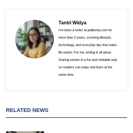
c
n
a
e
t
t
b
e
s
o
r
A
Tantri Widya
o
e
p
I’ve been a writer at jadiberita.com for
k
s
p
more than 3 years, covering lifestyle,
t
technology, and everyday tips that make
life easier. For me, writing is all about
sharing stories in a fun and relatable way
so readers can enjoy and learn at the
same time.
RELATED NEWS