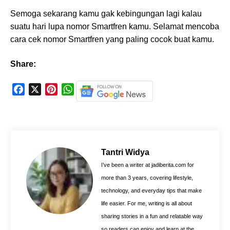
Semoga sekarang kamu gak kebingungan lagi kalau
suatu hari lupa nomor Smartfren kamu. Selamat mencoba
cara cek nomor Smartfren yang paling cocok buat kamu.
Share:
F
X
P
W
a
i
h
c
n
a
e
t
t
b
e
s
o
r
A
Tantri Widya
o
e
p
I’ve been a writer at jadiberita.com for
k
s
p
more than 3 years, covering lifestyle,
t
technology, and everyday tips that make
life easier. For me, writing is all about
sharing stories in a fun and relatable way
so readers can enjoy and learn at the