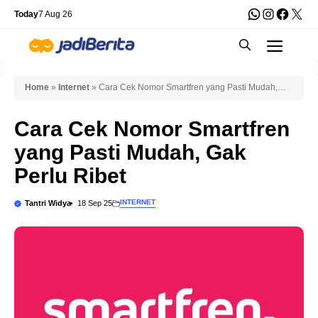
Skip
WhatsApp
Instagra
Faceb
X
Today
7 Aug 26
to
Men
content
Home
»
Internet
»
Cara Cek Nomor Smartfren yang Pasti Mudah,
Gak Perlu Ribet
Cara Cek Nomor Smartfren
yang Pasti Mudah, Gak
Perlu Ribet
INTERNET
Tantri Widya
18 Sep 25