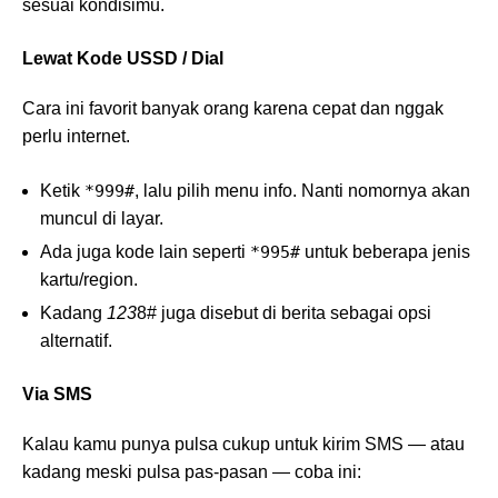
sesuai kondisimu.
Lewat Kode USSD / Dial
Cara ini favorit banyak orang karena cepat dan nggak
perlu internet.
Ketik
*999#
, lalu pilih menu info. Nanti nomornya akan
muncul di layar.
Ada juga kode lain seperti
*995#
untuk beberapa jenis
kartu/region.
Kadang
123
8# juga disebut di berita sebagai opsi
alternatif.
Via SMS
Kalau kamu punya pulsa cukup untuk kirim SMS — atau
kadang meski pulsa pas-pasan — coba ini: