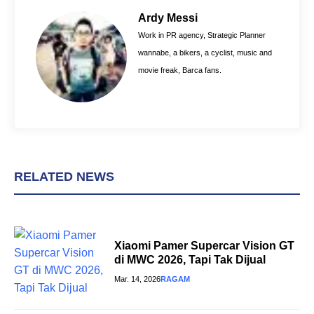
o
r
A
Ardy Messi
o
e
p
Work in PR agency, Strategic Planner
k
s
p
wannabe, a bikers, a cyclist, music and
t
movie freak, Barca fans.
RELATED NEWS
Xiaomi Pamer Supercar Vision GT
di MWC 2026, Tapi Tak Dijual
Mar. 14, 2026
RAGAM