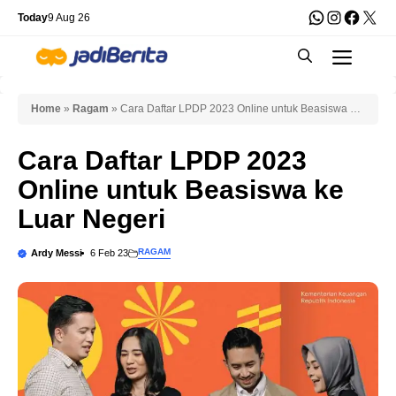
Skip
WhatsApp
Instagra
Faceb
X
Today
9 Aug 26
to
Men
content
Home
»
Ragam
»
Cara Daftar LPDP 2023 Online untuk Beasiswa ke
Luar Negeri
Cara Daftar LPDP 2023
Online untuk Beasiswa ke
Luar Negeri
RAGAM
Ardy Messi
6 Feb 23