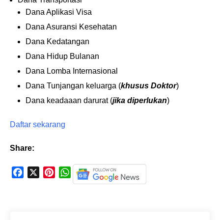
Dana Aplikasi Visa
Dana Asuransi Kesehatan
Dana Kedatangan
Dana Hidup Bulanan
Dana Lomba Internasional
Dana Tunjangan keluarga (
khusus Doktor
)
Dana keadaaan darurat (
jika diperlukan
)
Daftar sekarang
Share:
F
X
P
W
a
i
h
c
n
a
e
t
t
b
e
s