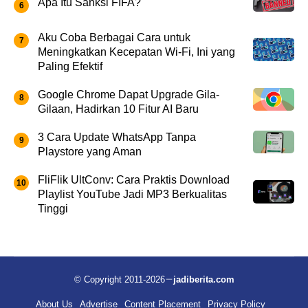
Apa Itu Sanksi FIFA?
Aku Coba Berbagai Cara untuk
Meningkatkan Kecepatan Wi-Fi, Ini yang
Paling Efektif
Google Chrome Dapat Upgrade Gila-
Gilaan, Hadirkan 10 Fitur AI Baru
3 Cara Update WhatsApp Tanpa
Playstore yang Aman
FliFlik UltConv: Cara Praktis Download
Playlist YouTube Jadi MP3 Berkualitas
Tinggi
© Copyright 2011-2026
jadiberita.com
About Us
Advertise
Content Placement
Privacy Policy