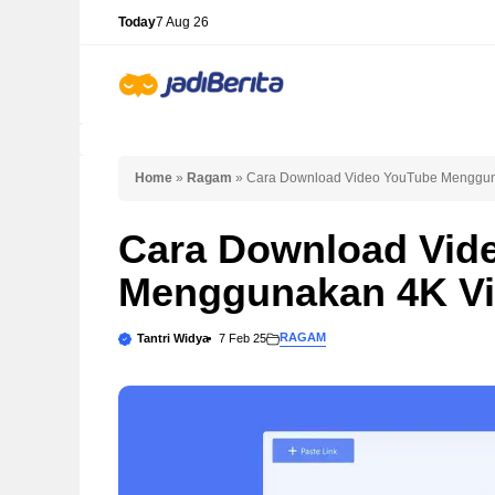
Skip
Today
7 Aug 26
to
content
Home
»
Ragam
»
Cara Download Video YouTube Menggun
Cara Download Vid
Menggunakan 4K Vi
RAGAM
Tantri Widya
7 Feb 25