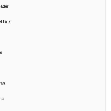
oader
l Link
le
ran
na