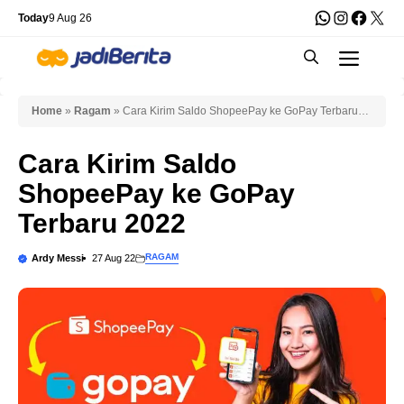
Skip
WhatsApp
Instagra
Faceb
X
Today
9 Aug 26
to
Men
content
Home
»
Ragam
»
Cara Kirim Saldo ShopeePay ke GoPay Terbaru
2022
Cara Kirim Saldo
ShopeePay ke GoPay
Terbaru 2022
RAGAM
Ardy Messi
27 Aug 22