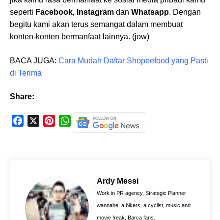
seperti
Facebook, Instagram
dan
Whatsapp
. Dengan
begitu kami akan terus semangat dalam membuat
konten-konten bermanfaat lainnya. (jow)
BACA JUGA:
Cara Mudah Daftar Shopeefood yang Pasti
di Terima
Share:
F
X
P
W
a
i
h
c
n
a
e
t
t
b
e
s
o
r
A
Ardy Messi
o
e
p
Work in PR agency, Strategic Planner
k
s
p
wannabe, a bikers, a cyclist, music and
t
movie freak, Barca fans.