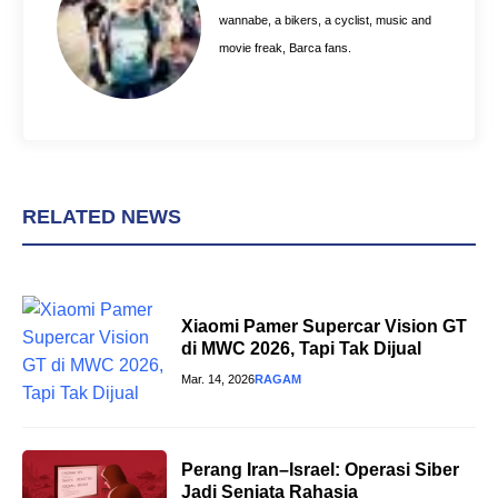
k
s
p
wannabe, a bikers, a cyclist, music and
t
movie freak, Barca fans.
RELATED NEWS
Xiaomi Pamer Supercar Vision GT
di MWC 2026, Tapi Tak Dijual
Mar. 14, 2026
RAGAM
Perang Iran–Israel: Operasi Siber
Jadi Senjata Rahasia