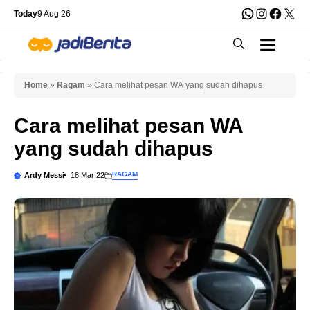
Skip
WhatsApp
Instagra
Faceb
X
Today
9 Aug 26
to
Men
content
Home
»
Ragam
»
Cara melihat pesan WA yang sudah dihapus
Cara melihat pesan WA
yang sudah dihapus
RAGAM
Ardy Messi
18 Mar 22