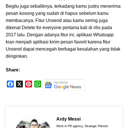
Begitu juga sebaliknya, terkadang kamu justru menerima
pesan kosong yang sudah di hapus sebelum kamu
membacanya. Fitur Unsend atau kamu sering juga
dikenal Delete for everyone pertama kali di rilis pada
2017 lalu. Dengan adanya fitur ini, aplikasi Whatsapp
kian menjadi aplikasi kirim pesan favorit karena fitur
Unsend dapat mencegah berbagai kesalahan yang tidak
diinginkan.
Share:
F
X
P
W
a
i
h
c
n
a
e
t
t
b
e
s
o
r
A
Ardy Messi
o
e
p
Work in PR agency, Strategic Planner