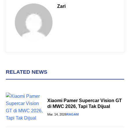
o
r
A
Zari
o
e
p
k
s
p
t
RELATED NEWS
Xiaomi Pamer Supercar Vision GT
di MWC 2026, Tapi Tak Dijual
Mar. 14, 2026
RAGAM