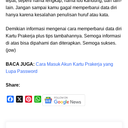
tepat, seperti nama lengkap, nama ibu kandung, dan lain-
lain. Jangan sampai kamu gagal memperbarui data diri
hanya karena kesalahan penulisan huruf atau kata.
Demikian informasi mengenai cara memperbarui data diri
Kartu Prakerja plus tips tambahannya. Semoga informasi
di atas bisa dipahami dan diterapkan. Semoga sukses.
(jow)
BACA JUGA:
Cara Masuk Akun Kartu Prakerja yang
Lupa Password
Share:
F
X
P
W
a
i
h
c
n
a
e
t
t
b
e
s