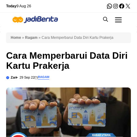
Skip
WhatsApp
Instagra
Faceb
X
Today
9 Aug 26
to
Men
content
Home
»
Ragam
»
Cara Memperbarui Data Diri Kartu Prakerja
Cara Memperbarui Data Diri
Kartu Prakerja
RAGAM
Zari
29 Sep 22