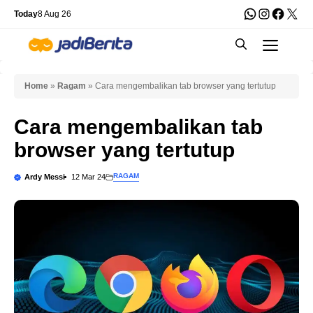
Skip
WhatsApp
Instagra
Faceb
X
Today
8 Aug 26
to
Men
content
Home
»
Ragam
»
Cara mengembalikan tab browser yang tertutup
Cara mengembalikan tab
browser yang tertutup
RAGAM
Ardy Messi
12 Mar 24