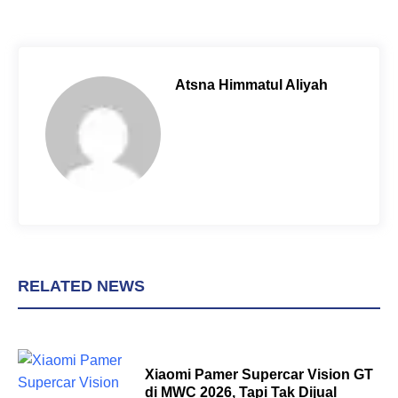
c
n
a
e
t
t
b
e
s
o
r
A
Atsna Himmatul Aliyah
o
e
p
k
s
p
t
RELATED NEWS
Xiaomi Pamer Supercar Vision GT
di MWC 2026, Tapi Tak Dijual