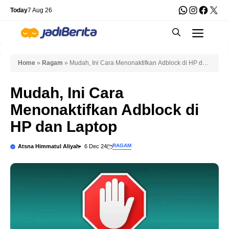
Skip
WhatsApp
Instagra
Faceb
X
Today
7 Aug 26
to
Men
content
Home
»
Ragam
»
Mudah, Ini Cara Menonaktifkan Adblock di HP dan
Laptop
Mudah, Ini Cara
Menonaktifkan Adblock di
HP dan Laptop
RAGAM
Atsna Himmatul Aliyah
6 Dec 24