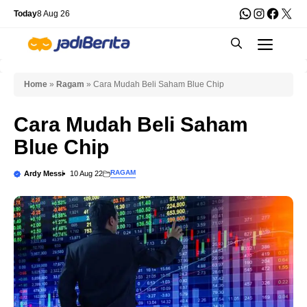
Skip
WhatsApp
Instagra
Faceb
X
Today
8 Aug 26
to
Men
content
Home
»
Ragam
»
Cara Mudah Beli Saham Blue Chip
Cara Mudah Beli Saham
Blue Chip
RAGAM
Ardy Messi
10 Aug 22