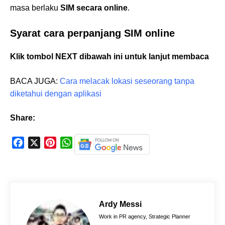
masa berlaku
SIM secara online
.
Syarat cara perpanjang SIM online
Klik tombol NEXT dibawah ini untuk lanjut membaca
BACA JUGA:
Cara melacak lokasi seseorang tanpa
diketahui dengan aplikasi
Share:
F
X
P
W
a
i
h
c
n
a
e
t
t
b
e
s
o
r
A
Ardy Messi
o
e
p
Work in PR agency, Strategic Planner