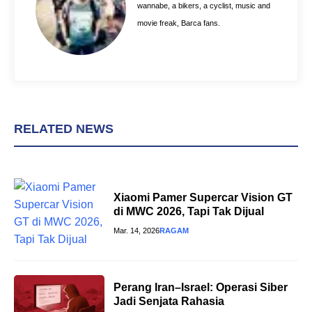
k
s
p
wannabe, a bikers, a cyclist, music and
t
movie freak, Barca fans.
RELATED NEWS
Xiaomi Pamer Supercar Vision GT
di MWC 2026, Tapi Tak Dijual
Mar. 14, 2026
RAGAM
Perang Iran–Israel: Operasi Siber
Jadi Senjata Rahasia