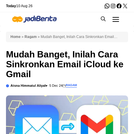
Skip
WhatsApp
Instagra
Faceb
X
Today
10 Aug 26
to
Men
content
Home
»
Ragam
»
Mudah Banget, Inilah Cara Sinkronkan Email
iCloud ke Gmail
Mudah Banget, Inilah Cara
Sinkronkan Email iCloud ke
Gmail
RAGAM
Atsna Himmatul Aliyah
5 Dec 24