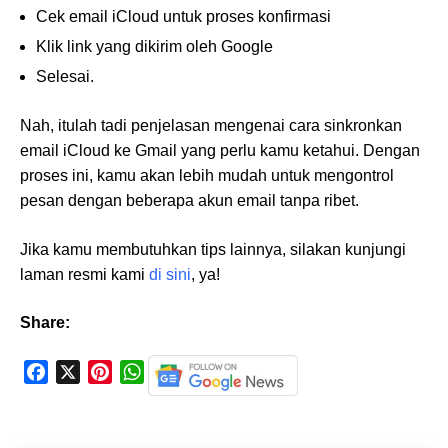
Cek email iCloud untuk proses konfirmasi
Klik link yang dikirim oleh Google
Selesai.
Nah, itulah tadi penjelasan mengenai cara sinkronkan
email iCloud ke Gmail yang perlu kamu ketahui. Dengan
proses ini, kamu akan lebih mudah untuk mengontrol
pesan dengan beberapa akun email tanpa ribet.
Jika kamu membutuhkan tips lainnya, silakan kunjungi
laman resmi kami
di sini
, ya!
Share:
F
X
P
W
a
i
h
c
n
a
e
t
t