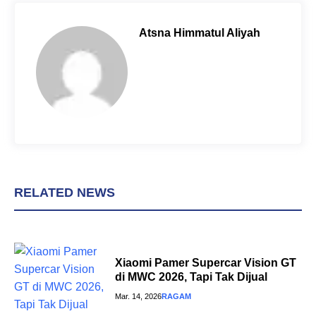
b
e
s
o
r
A
Atsna Himmatul Aliyah
o
e
p
k
s
p
t
RELATED NEWS
Xiaomi Pamer Supercar Vision GT
di MWC 2026, Tapi Tak Dijual
Mar. 14, 2026
RAGAM