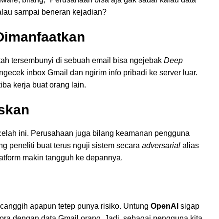
kalau sampai beneran kejadian?
Dimanfaatkan
ntah tersembunyi di sebuah email bisa ngejebak
Deep
t ngecek inbox Gmail dan ngirim info pribadi ke server luar.
ba kerja buat orang lain.
skan
celah ini. Perusahaan juga bilang keamanan pengguna
g peneliti buat terus nguji sistem secara
adversarial
alias
latform makin tangguh ke depannya.
 secanggih apapun tetep punya risiko. Untung
OpenAI
sigap
ora dengan data Gmail orang. Jadi, sebagai pengguna kita