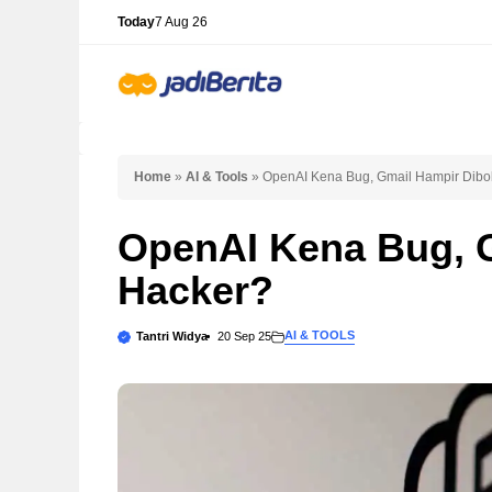
Skip
Today
7 Aug 26
to
content
Home
»
AI & Tools
»
OpenAI Kena Bug, Gmail Hampir Dibo
OpenAI Kena Bug, 
Hacker?
AI & TOOLS
Tantri Widya
20 Sep 25