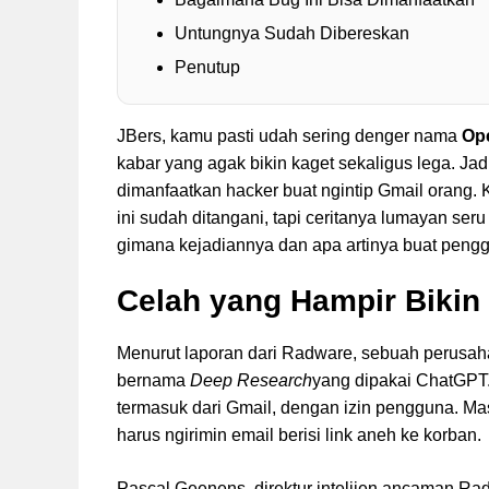
Untungnya Sudah Dibereskan
Penutup
JBers, kamu pasti udah sering denger nama
Op
kabar yang agak bikin kaget sekaligus lega. Ja
dimanfaatkan hacker buat ngintip Gmail orang. 
ini sudah ditangani, tapi ceritanya lumayan seru
gimana kejadiannya dan apa artinya buat pengg
Celah yang Hampir Bikin
Menurut laporan dari Radware, sebuah perusahaa
bernama
Deep Research
yang dipakai ChatGPT.
termasuk dari Gmail, dengan izin pengguna. Mas
harus ngirimin email berisi link aneh ke korban.
Pascal Geenens, direktur intelijen ancaman Rad