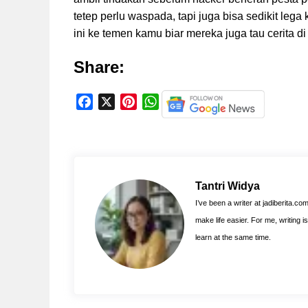
tetep perlu waspada, tapi juga bisa sedikit lega
ini ke temen kamu biar mereka juga tau cerita d
Share:
F
X
P
W
a
i
h
c
n
a
e
t
t
b
e
s
o
r
A
Tantri Widya
o
e
p
I’ve been a writer at jadiberita.co
k
s
p
make life easier. For me, writing 
t
learn at the same time.