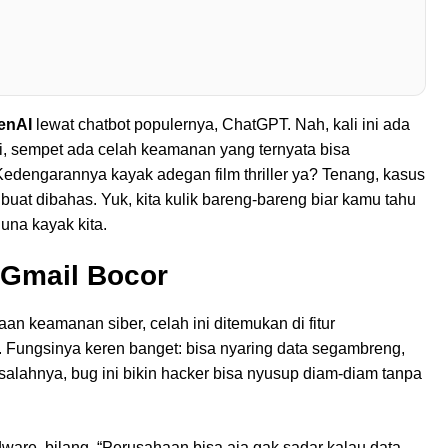
enAI
lewat chatbot populernya, ChatGPT. Nah, kali ini ada
di, sempet ada celah keamanan yang ternyata bisa
Kedengarannya kayak adegan film thriller ya? Tenang, kasus
 buat dibahas. Yuk, kita kulik bareng-bareng biar kamu tahu
una kayak kita.
 Gmail Bocor
n keamanan siber, celah ini ditemukan di fitur
 Fungsinya keren banget: bisa nyaring data segambreng,
alahnya, bug ini bikin hacker bisa nyusup diam-diam tanpa
ware, bilang, “Perusahaan bisa aja gak sadar kalau data