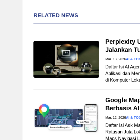
RELATED NEWS
Perplexity 
Jalankan T
Mar. 13, 2026
AI & TO
Daftar Isi AI A
Aplikasi dan Men
di Komputer Lok
Google Map
Berbasis AI
Mar. 12, 2026
AI & TO
Daftar Isi Ask M
Ratusan Juta Lo
Maps Navigasi L