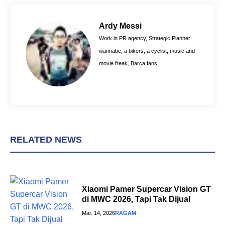
e
t
t
b
e
s
o
r
A
Ardy Messi
o
e
p
Work in PR agency, Strategic Planner
k
s
p
wannabe, a bikers, a cyclist, music and
t
movie freak, Barca fans.
RELATED NEWS
Xiaomi Pamer Supercar Vision GT
di MWC 2026, Tapi Tak Dijual
Mar. 14, 2026
RAGAM