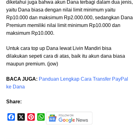
diketahui juga bahwa akun Dana terbagi dalam dua jenis,
yaitu Dana biasa dengan nilai limit minimum yaitu
Rp10.000 dan maksimum Rp2.000.000, sedangkan Dana
Premium memiliki nilai limit minimum Rp10.000 dan
maksimum Rp10.000.
Untuk cara top up Dana lewat Livin Mandiri bisa
dilakukan sepeti cara di atas, baik itu akun dana biasa
maupun premium. (jow)
BACA JUGA:
Panduan Lengkap Cara Transfer PayPal
ke Dana
Share:
F
X
P
W
a
i
h
c
n
a