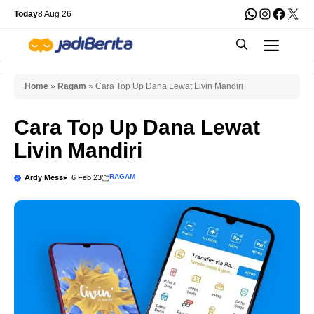
Skip
WhatsApp
Instagra
Faceb
X
Today
8 Aug 26
to
Men
content
Home
»
Ragam
»
Cara Top Up Dana Lewat Livin Mandiri
Cara Top Up Dana Lewat
Livin Mandiri
RAGAM
Ardy Messi
6 Feb 23