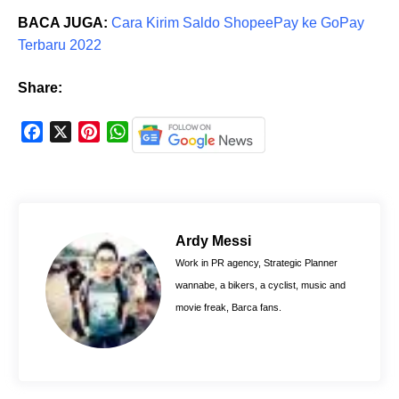
BACA JUGA:
Cara Kirim Saldo ShopeePay ke GoPay
Terbaru 2022
Share:
F
X
P
W
a
i
h
c
n
a
e
t
t
b
e
s
o
r
A
Ardy Messi
o
e
p
Work in PR agency, Strategic Planner
k
s
p
wannabe, a bikers, a cyclist, music and
t
movie freak, Barca fans.