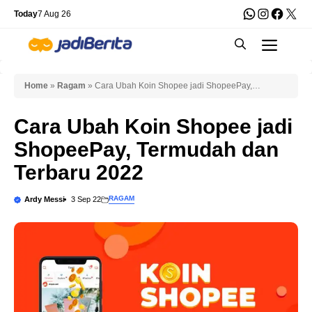
Skip
WhatsApp
Instagra
Faceb
X
Today
7 Aug 26
to
Men
content
Home
»
Ragam
»
Cara Ubah Koin Shopee jadi ShopeePay,
Termudah dan Terbaru 2022
Cara Ubah Koin Shopee jadi
ShopeePay, Termudah dan
Terbaru 2022
RAGAM
Ardy Messi
3 Sep 22