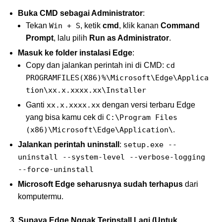
Buka CMD sebagai Administrator
:
Tekan
Win + S
, ketik
cmd
, klik kanan
Command
Prompt
, lalu pilih
Run as Administrator
.
Masuk ke folder instalasi Edge
:
Copy dan jalankan perintah ini di CMD:
cd
PROGRAMFILES(X86)%\Microsoft\Edge\Applica
tion\xx.x.xxxx.xx\Installer
Ganti
xx.x.xxxx.xx
dengan versi terbaru Edge
yang bisa kamu cek di
C:\Program Files
(x86)\Microsoft\Edge\Application\
.
Jalankan perintah uninstall
:
setup.exe --
uninstall --system-level --verbose-logging
--force-uninstall
Microsoft Edge seharusnya sudah terhapus
dari
komputermu.
3. Supaya Edge Nggak Terinstall Lagi (Untuk