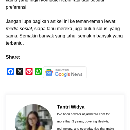
preferensi.
Jangan lupa bagikan artikel ini ke teman-teman lewat
media sosial
, siapa tahu mereka juga butuh solusi yang
sama. Semakin banyak yang tahu, semakin banyak yang
terbantu.
Share:
F
X
P
W
a
i
h
c
n
a
e
t
t
b
e
s
o
r
A
Tantri Widya
o
e
p
I’ve been a writer at jadiberita.com for
k
s
p
more than 3 years, covering lifestyle,
t
technology, and everyday tips that make