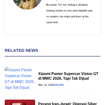
life easier. For me, writing is all about
sharing stories in a fun and relatable way
so readers can enjoy and learn at the
same time.
RELATED NEWS
Xiaomi Pamer Supercar Vision GT
di MWC 2026, Tapi Tak Dijual
Mar. 14, 2026
RAGAM
Perang Iran–Israel: Operasi Siber