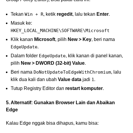
Tekan
Win + R
, ketik
regedit
, lalu tekan
Enter
.
Masuk ke:
HKEY_LOCAL_MACHINE\SOFTWARE\Microsoft
Klik kanan
Microsoft
, pilih
New > Key
, beri nama
EdgeUpdate
.
Dalam folder
EdgeUpdate
, klik kanan di panel kanan,
pilih
New > DWORD (32-bit) Value
.
Beri nama
DoNotUpdateToEdgeWithChromium
, lalu
klik dua kali dan ubah
Value data
jadi
1
.
Tutup Registry Editor dan
restart komputer
.
5. Alternatif: Gunakan Browser Lain dan Abaikan
Edge
Kalau Edge nggak bisa dihapus, kamu bisa: