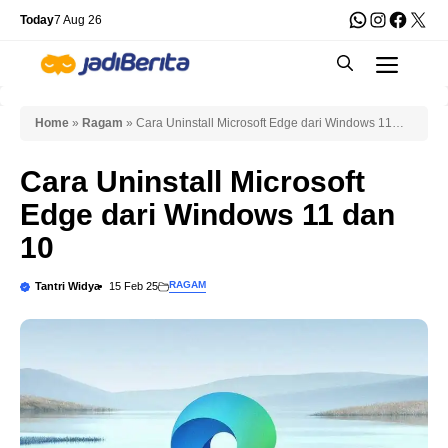
Skip
WhatsApp
Instagra
Faceb
X
Today
7 Aug 26
to
Men
content
Home
»
Ragam
»
Cara Uninstall Microsoft Edge dari Windows 11
dan 10
Cara Uninstall Microsoft
Edge dari Windows 11 dan
10
RAGAM
Tantri Widya
15 Feb 25