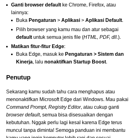
Ganti browser default
ke Chrome, Firefox, atau
lainnya:
Buka
Pengaturan
>
Aplikasi
>
Aplikasi Default
.
Pilih browser yang kamu mau dan atur sebagai
default
untuk semua jenis file (
HTML, PDF, dll.
).
Matikan fitur-fitur Edge
:
Buka Edge, masuk ke
Pengaturan > Sistem dan
Kinerja
, lalu
nonaktifkan Startup Boost
.
Penutup
Sekarang kamu sudah tahu cara menghapus atau
menonaktifkan Microsoft Edge dari Windows. Mau pakai
Command Prompt
,
Registry Editor
, atau cukup ganti
browser default
, semua bisa disesuaikan dengan
kebutuhan. Nggak perlu lagi kesal karena Edge terus
muncul tanpa diminta! Semoga panduan ini membantu
kamu yang ingin komputer lebih rapi dan sesuai