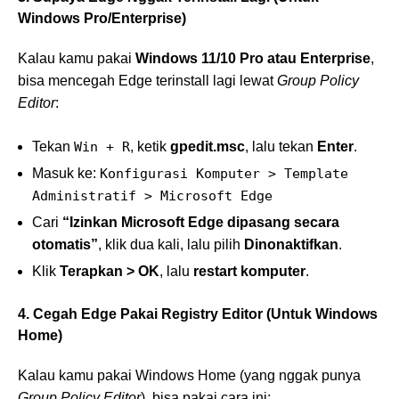
Windows Pro/Enterprise)
Kalau kamu pakai
Windows 11/10 Pro atau Enterprise
,
bisa mencegah Edge terinstall lagi lewat
Group Policy
Editor
:
Tekan
Win + R
, ketik
gpedit.msc
, lalu tekan
Enter
.
Masuk ke:
Konfigurasi Komputer > Template
Administratif > Microsoft Edge
Cari
“Izinkan Microsoft Edge dipasang secara
otomatis”
, klik dua kali, lalu pilih
Dinonaktifkan
.
Klik
Terapkan > OK
, lalu
restart komputer
.
4. Cegah Edge Pakai Registry Editor (Untuk Windows
Home)
Kalau kamu pakai Windows Home (yang nggak punya
Group Policy Editor
), bisa pakai cara ini: