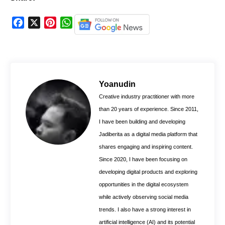
F
X
P
W
a
i
h
c
n
a
e
t
t
b
e
s
o
r
A
Yoanudin
o
e
p
Creative industry practitioner with more
k
s
p
than 20 years of experience. Since 2011,
t
I have been building and developing
Jadiberita as a digital media platform that
shares engaging and inspiring content.
Since 2020, I have been focusing on
developing digital products and exploring
opportunities in the digital ecosystem
while actively observing social media
trends. I also have a strong interest in
artificial intelligence (AI) and its potential