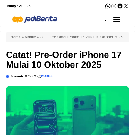
Skip
WhatsApp
Instagra
Faceb
X
Today
7 Aug 26
to
Men
content
Home
»
Mobile
»
Catat! Pre-Order iPhone 17 Mulai 10 Oktober 2025
Catat! Pre-Order iPhone 17
Mulai 10 Oktober 2025
MOBILE
Jowant
9 Oct 25