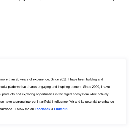
h more than 20 years of experience. Since 2011, I have been building and
 media platform that shares engaging and inspiring content. Since 2020, I have
l products and exploring opportunities in the digital ecosystem while actively
o have a strong interest in artificial intelligence (AI) and its potential to enhance
gital world.. Follow me on
Facebook
&
Linkedin