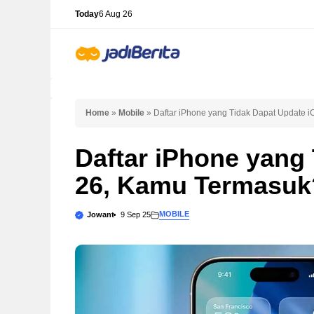
Skip
Today
6 Aug 26
to
content
Home
»
Mobile
»
Daftar iPhone yang Tidak Dapat Update 
Daftar iPhone yang
26, Kamu Termasuk
MOBILE
Jowant
9 Sep 25