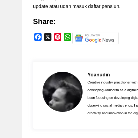
update atau udah masuk daftar pensiun.
Share:
F
X
P
W
a
i
h
c
n
a
e
t
t
b
e
s
o
r
A
Yoanudin
o
e
p
Creative industry practitioner wit
k
s
p
developing Jadiberita as a digital
t
been focusing on developing digita
observing social media trends. I als
creativity and innovation in the di