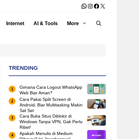
WhatsApp
Instagram
Facebook
X
Internet
AI & Tools
More
TRENDING
Gimana Cara Logout WhatsApp
Web Biar Aman?
Cara Pakai Split Screen di
Android, Biar Multitasking Makin
Sat Set
Cara Buka Situs Diblokir di
Windows Tanpa VPN, Gak Perlu
Ribet!
Apakah Menulis di Medium