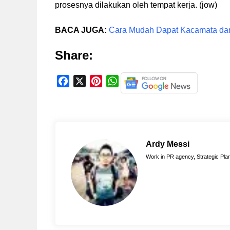
prosesnya dilakukan oleh tempat kerja. (jow)
BACA JUGA:
Cara Mudah Dapat Kacamata da
Share:
F
X
P
W
a
i
h
c
n
a
e
t
t
b
e
s
o
r
A
Ardy Messi
o
e
p
Work in PR agency, Strategic Plan
k
s
p
t