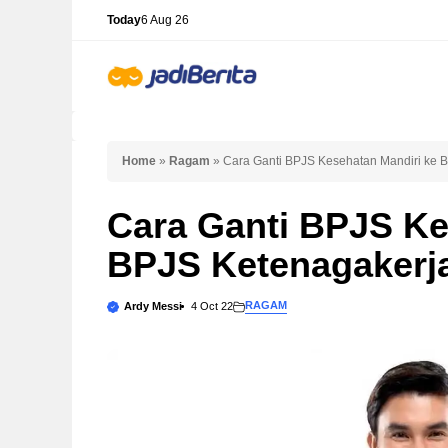
Skip
Today
6 Aug 26
to
content
Home
»
Ragam
»
Cara Ganti BPJS Kesehatan Mandiri ke 
Cara Ganti BPJS Ke
BPJS Ketenagakerj
RAGAM
Ardy Messi
4 Oct 22