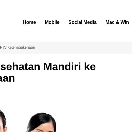
Home
Mobile
Social Media
Mac & Win
BPJS Ketenagakerjaan
sehatan Mandiri ke
aan