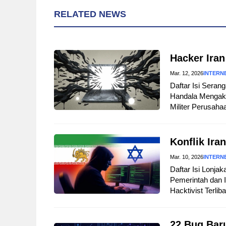
RELATED NEWS
Hacker Iran
Mar. 12, 2026
INTERN
Daftar Isi Sera
Handala Mengaku
Militer Perusaha
Konflik Ira
Mar. 10, 2026
INTERN
Daftar Isi Lonja
Pemerintah dan I
Hacktivist Terlib
22 Bug Baru