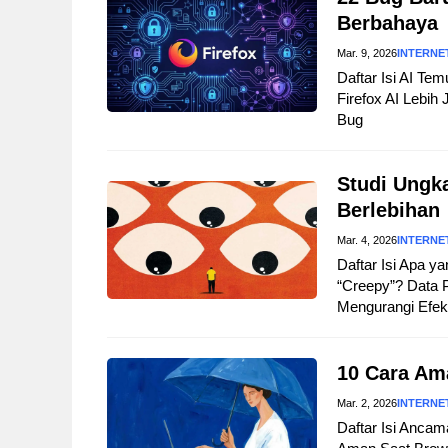
Berbahaya
Mar. 9, 2026
INTERNE
Daftar Isi AI Te
Firefox AI Lebi
Bug
Studi Ungka
Berlebihan
Mar. 4, 2026
INTERNE
Daftar Isi Apa ya
“Creepy”? Data 
Mengurangi Efek
10 Cara Ama
Mar. 2, 2026
INTERNE
Daftar Isi Ancam