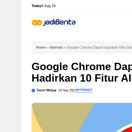
Skip
Today
8 Aug 26
to
content
Home
»
Internet
»
Google Chrome Dapat Upgrade Gila-Gilaa
Google Chrome Dapa
Hadirkan 10 Fitur A
INTERNET
Tantri Widya
19 Sep 25