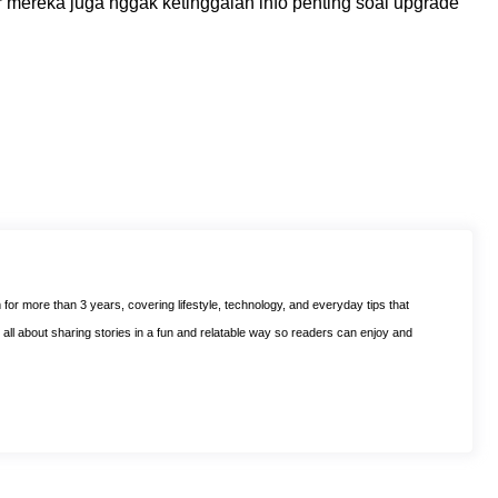
r mereka juga nggak ketinggalan info penting soal upgrade
m for more than 3 years, covering lifestyle, technology, and everyday tips that
is all about sharing stories in a fun and relatable way so readers can enjoy and