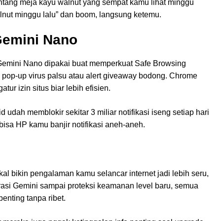
entang meja kayu walnut yang sempat kamu lihat minggu
alnut minggu lalu” dan boom, langsung ketemu.
Gemini Nano
Gemini Nano dipakai buat memperkuat Safe Browsing
op-up virus palsu atau alert giveaway bodong. Chrome
tur izin situs biar lebih efisien.
udah memblokir sekitar 3 miliar notifikasi iseng setiap hari
a-bisa HP kamu banjir notifikasi aneh-aneh.
kal bikin pengalaman kamu selancar internet jadi lebih seru,
egrasi Gemini sampai proteksi keamanan level baru, semua
enting tanpa ribet.