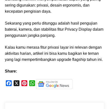
sering digunakan: privasi, desain ergonomis, dan
kecepatan pengisian daya.
Sekarang yang perlu ditunggu adalah hasil pengujian
baterai, kamera, dan stabilitas fitur Privacy Display dalam
penggunaan jangka panjang.
Kalau kamu merasa fitur privasi layar ini relevan dengan
aktivitas harian, artikel ini bisa kamu bagikan ke teman
yang lagi mempertimbangkan upgrade flagship tahun ini.
Share:
F
X
P
W
a
i
h
c
n
a
e
t
t
b
e
s