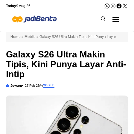
Skip
WhatsApp
Instagra
Faceb
X
Today
9 Aug 26
to
Men
content
Home
»
Mobile
»
Galaxy S26 Ultra Makin Tipis, Kini Punya Layar
Anti-Intip
Galaxy S26 Ultra Makin
Tipis, Kini Punya Layar Anti-
Intip
MOBILE
Jowant
27 Feb 26