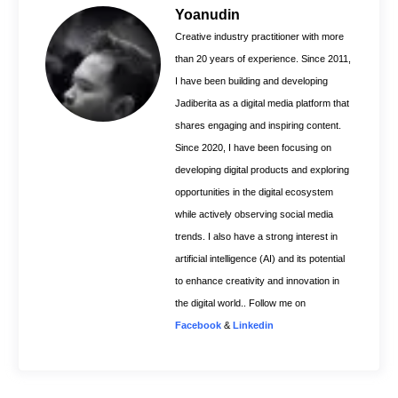
o
r
A
Yoanudin
o
e
p
Creative industry practitioner with more
k
s
p
than 20 years of experience. Since 2011,
t
I have been building and developing
Jadiberita as a digital media platform that
shares engaging and inspiring content.
Since 2020, I have been focusing on
developing digital products and exploring
opportunities in the digital ecosystem
while actively observing social media
trends. I also have a strong interest in
artificial intelligence (AI) and its potential
to enhance creativity and innovation in
the digital world.. Follow me on
Facebook
&
Linkedin