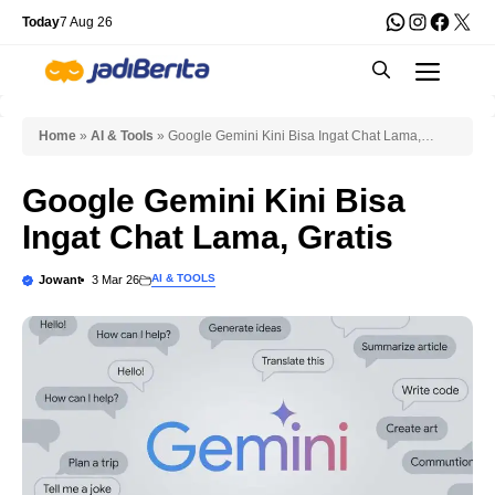
Skip
WhatsApp
Instagra
Faceb
X
Today
7 Aug 26
to
Men
content
Home
»
AI & Tools
»
Google Gemini Kini Bisa Ingat Chat Lama,
Gratis
Google Gemini Kini Bisa
Ingat Chat Lama, Gratis
AI & TOOLS
Jowant
3 Mar 26