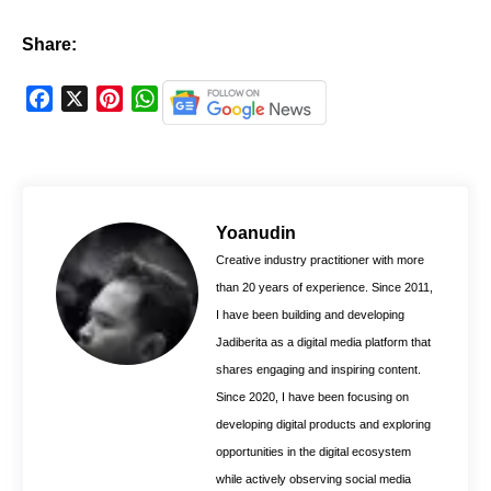
Share:
F
X
P
W
a
i
h
c
n
a
e
t
t
b
e
s
o
r
A
Yoanudin
o
e
p
Creative industry practitioner with more
k
s
p
than 20 years of experience. Since 2011,
t
I have been building and developing
Jadiberita as a digital media platform that
shares engaging and inspiring content.
Since 2020, I have been focusing on
developing digital products and exploring
opportunities in the digital ecosystem
while actively observing social media