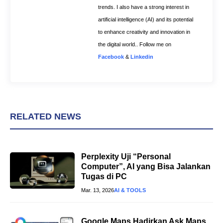
trends. I also have a strong interest in
artificial intelligence (AI) and its potential
to enhance creativity and innovation in
the digital world.. Follow me on
Facebook
&
Linkedin
RELATED NEWS
Perplexity Uji “Personal
Computer”, AI yang Bisa Jalankan
Tugas di PC
Mar. 13, 2026
AI & TOOLS
Google Maps Hadirkan Ask Maps