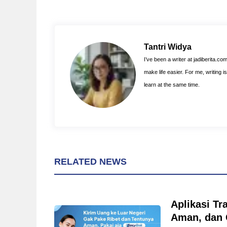
c
n
a
e
t
t
b
e
s
o
r
A
Tantri Widya
o
e
p
I’ve been a writer at jadiberita.co
k
s
p
make life easier. For me, writing 
t
learn at the same time.
RELATED NEWS
Aplikasi Tr
Aman, dan 