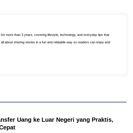
m for more than 3 years, covering lifestyle, technology, and everyday tips that
is all about sharing stories in a fun and relatable way so readers can enjoy and
ansfer Uang ke Luar Negeri yang Praktis,
Cepat