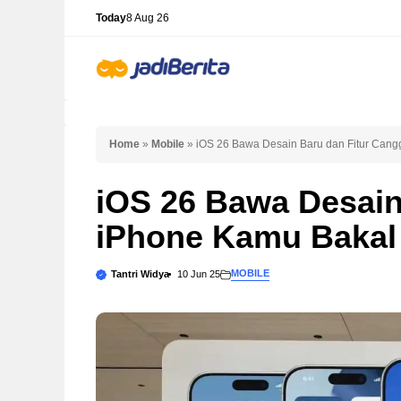
Skip
Today
8 Aug 26
to
content
Home
»
Mobile
»
iOS 26 Bawa Desain Baru dan Fitur Cangg
iOS 26 Bawa Desain
iPhone Kamu Bakal 
MOBILE
Tantri Widya
10 Jun 25