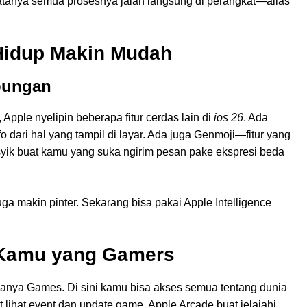
, katanya semua prosesnya jalan langsung di perangkat—alias
 Hidup Makin Mudah
bungan
Apple nyelipin beberapa fitur cerdas lain di
ios 26
. Ada
fo dari hal yang tampil di layar. Ada juga Genmoji—fitur yang
Asyik buat kamu yang suka ngirim pesan pake ekspresi beda
uga makin pinter. Sekarang bisa pakai Apple Intelligence
 Kamu yang Gamers
anya Games. Di sini kamu bisa akses semua tentang dunia
lihat event dan update game, Apple Arcade buat jelajahi