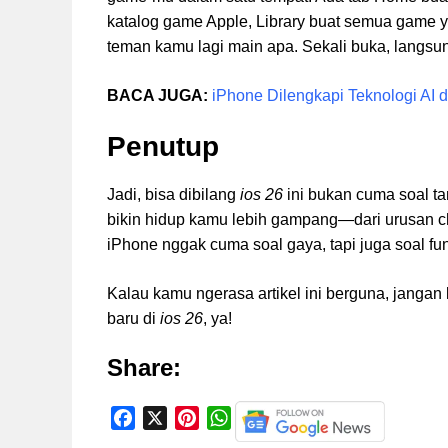
katalog game Apple, Library buat semua game y
teman kamu lagi main apa. Sekali buka, langs
BACA JUGA:
iPhone Dilengkapi Teknologi AI d
Penutup
Jadi, bisa dibilang
ios 26
ini bukan cuma soal ta
bikin hidup kamu lebih gampang—dari urusan cha
iPhone nggak cuma soal gaya, tapi juga soal fun
Kalau kamu ngerasa artikel ini berguna, jangan
baru di
ios 26
, ya!
Share:
F
X
P
W
a
i
h