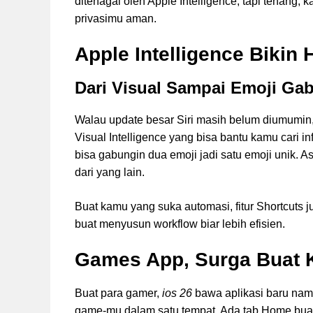
ditenagai oleh Apple Intelligence, tapi tenang
privasimu aman.
Apple Intelligence Bikin
Dari Visual Sampai Emoji Ga
Walau update besar Siri masih belum diumumin, 
Visual Intelligence yang bisa bantu kamu cari in
bisa gabungin dua emoji jadi satu emoji unik. 
dari yang lain.
Buat kamu yang suka automasi, fitur Shortcuts j
buat menyusun workflow biar lebih efisien.
Games App, Surga Buat
Buat para gamer,
ios 26
bawa aplikasi baru nam
game-mu dalam satu tempat. Ada tab Home buat 