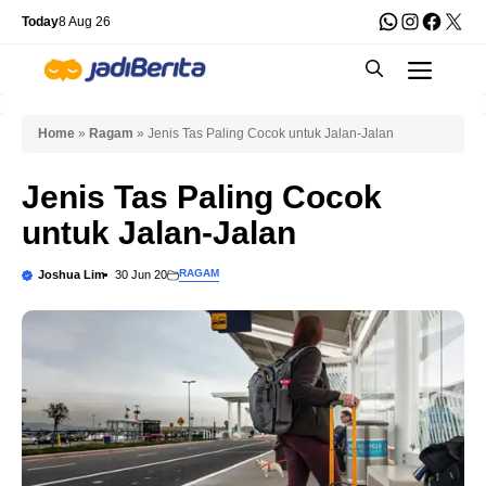
Skip
WhatsApp
Instagra
Faceb
X
Today
8 Aug 26
to
Men
content
Home
»
Ragam
»
Jenis Tas Paling Cocok untuk Jalan-Jalan
Jenis Tas Paling Cocok
untuk Jalan-Jalan
RAGAM
Joshua Lim
30 Jun 20