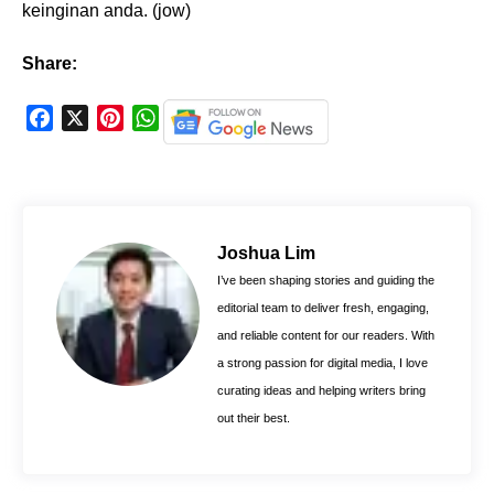
keinginan anda. (jow)
Share:
F
X
P
W
a
i
h
c
n
a
e
t
t
b
e
s
o
r
A
Joshua Lim
o
e
p
I’ve been shaping stories and guiding the
k
s
p
editorial team to deliver fresh, engaging,
t
and reliable content for our readers. With
a strong passion for digital media, I love
curating ideas and helping writers bring
out their best.