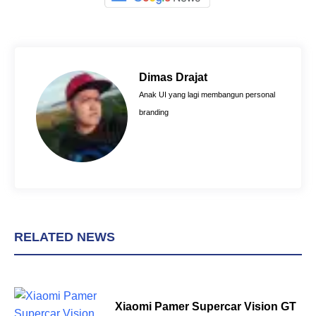
a
i
h
c
n
a
e
t
t
b
e
s
o
r
A
Dimas Drajat
o
e
p
Anak UI yang lagi membangun personal
k
s
p
branding
t
RELATED NEWS
Xiaomi Pamer Supercar Vision GT