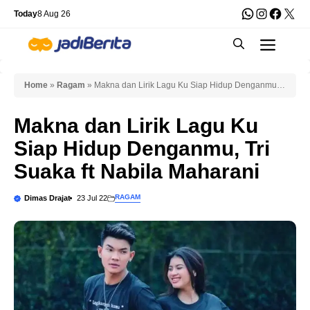
Skip
WhatsApp
Instagra
Faceb
X
Today
8 Aug 26
to
Men
content
Home
»
Ragam
»
Makna dan Lirik Lagu Ku Siap Hidup Denganmu,
Tri Suaka ft Nabila Maharani
Makna dan Lirik Lagu Ku
Siap Hidup Denganmu, Tri
Suaka ft Nabila Maharani
RAGAM
Dimas Drajat
23 Jul 22