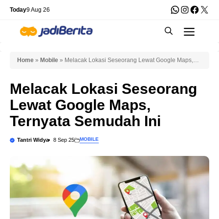
Skip
WhatsApp
Instagra
Faceb
X
Today
9 Aug 26
to
Men
content
Home
»
Mobile
»
Melacak Lokasi Seseorang Lewat Google Maps,
Ternyata Semudah Ini
Melacak Lokasi Seseorang
Lewat Google Maps,
Ternyata Semudah Ini
MOBILE
Tantri Widya
8 Sep 25