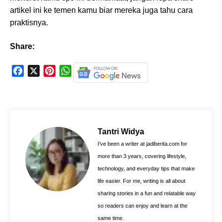
artikel ini ke temen kamu biar mereka juga tahu cara
praktisnya.
Share:
F
X
P
W
a
i
h
c
n
a
e
t
t
b
e
s
o
r
A
Tantri Widya
o
e
p
I’ve been a writer at jadiberita.com for
k
s
p
more than 3 years, covering lifestyle,
t
technology, and everyday tips that make
life easier. For me, writing is all about
sharing stories in a fun and relatable way
so readers can enjoy and learn at the
same time.