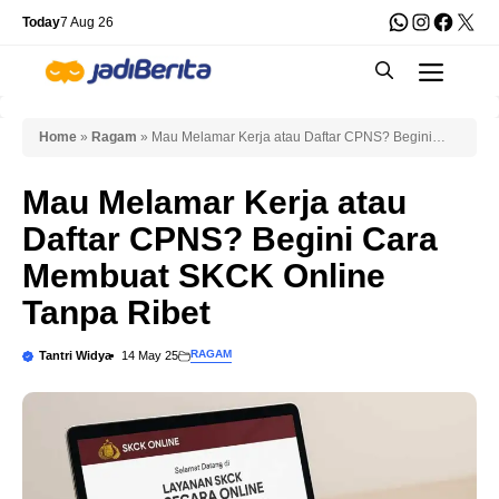
Skip
WhatsApp
Instagra
Faceb
X
Today
7 Aug 26
to
Men
content
Home
»
Ragam
»
Mau Melamar Kerja atau Daftar CPNS? Begini
Cara Membuat SKCK Online Tanpa Ribet
Mau Melamar Kerja atau
Daftar CPNS? Begini Cara
Membuat SKCK Online
Tanpa Ribet
RAGAM
Tantri Widya
14 May 25