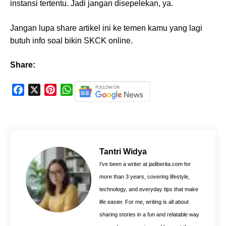
instansi tertentu. Jadi jangan disepelekan, ya.
Jangan lupa share artikel ini ke temen kamu yang lagi
butuh info soal bikin SKCK online.
Share:
F
X
P
W
a
i
h
c
n
a
e
t
t
b
e
s
o
r
A
Tantri Widya
o
e
p
I’ve been a writer at jadiberita.com for
k
s
p
more than 3 years, covering lifestyle,
t
technology, and everyday tips that make
life easier. For me, writing is all about
sharing stories in a fun and relatable way