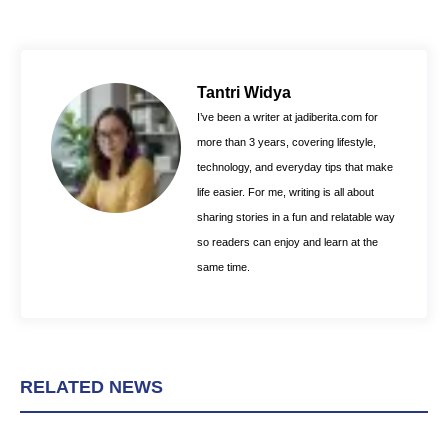
c
n
a
e
t
t
b
e
s
o
r
A
Tantri Widya
o
e
p
I’ve been a writer at jadiberita.com for
k
s
p
more than 3 years, covering lifestyle,
t
technology, and everyday tips that make
life easier. For me, writing is all about
sharing stories in a fun and relatable way
so readers can enjoy and learn at the
same time.
RELATED NEWS