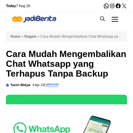
Skip
WhatsApp
Instagra
Faceb
X
Today
7 Aug 26
to
Men
content
Home
»
Ragam
»
Cara Mudah Mengembalikan Chat Whatsapp yang
Terhapus Tanpa Backup
Cara Mudah Mengembalikan
Chat Whatsapp yang
Terhapus Tanpa Backup
RAGAM
Tantri Widya
4 Apr 23