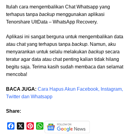
Itulah cara mengembalikan Chat Whatsapp yang
terhapus tanpa
backup
menggunakan aplikasi
Tenorshare UltData – WhatsApp Recovery.
Aplikasi ini sangat berguna untuk mengembalikan data
atau chat yang terhapus tanpa
backup
. Namun, aku
menyarankan untuk selalu melakukan
backup
secara
teratur agar data atau chat penting kalian tidak hilang
begitu saja. Terima kasih sudah membaca dan selamat
mencoba!
BACA JUGA:
Cara Hapus Akun Facebook, Instagram,
Twitter dan Whatsapp
Share:
F
X
P
W
a
i
h