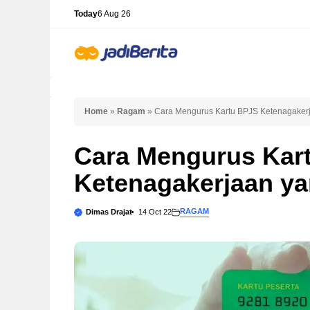
Skip
Today
6 Aug 26
to
content
Home
»
Ragam
»
Cara Mengurus Kartu BPJS Ketenagakerj
Cara Mengurus Kar
Ketenagakerjaan ya
RAGAM
Dimas Drajat
14 Oct 22