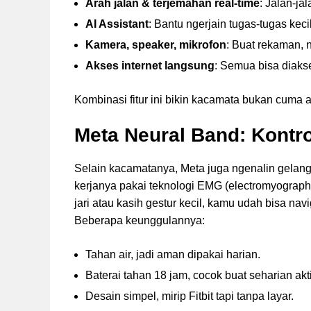
Arah jalan & terjemahan real-time
: Jalan-ja
AI Assistant
: Bantu ngerjain tugas-tugas kec
Kamera, speaker, mikrofon
: Buat rekaman, 
Akses internet langsung
: Semua bisa diaks
Kombinasi fitur ini bikin kacamata bukan cuma ak
Meta Neural Band: Kontr
Selain kacamatanya, Meta juga ngenalin gelang
kerjanya pakai teknologi EMG (electromyography
jari atau kasih gestur kecil, kamu udah bisa navi
Beberapa keunggulannya:
Tahan air, jadi aman dipakai harian.
Baterai tahan 18 jam, cocok buat seharian akti
Desain simpel, mirip Fitbit tapi tanpa layar.