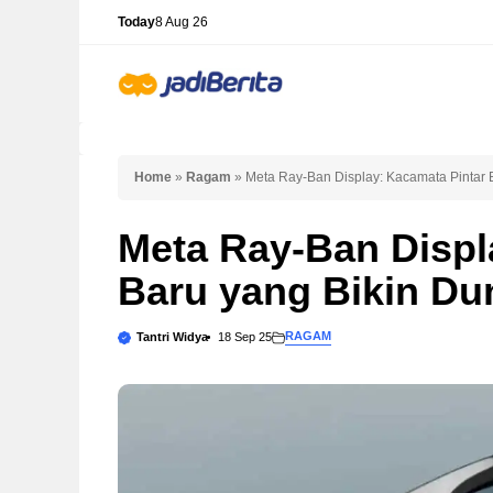
Skip
Today
8 Aug 26
to
content
Home
»
Ragam
»
Meta Ray-Ban Display: Kacamata Pintar B
Meta Ray-Ban Displ
Baru yang Bikin Dun
RAGAM
Tantri Widya
18 Sep 25