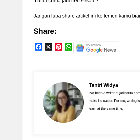
malah cuma jadi tren sesaat?
Jangan lupa share artikel ini ke temen kamu bi
Share:
F
X
P
W
a
i
h
c
n
a
e
t
t
b
e
s
o
r
A
Tantri Widya
o
e
p
I’ve been a writer at jadiberita.co
k
s
p
make life easier. For me, writing 
t
learn at the same time.