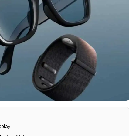
splay
angan Tangan