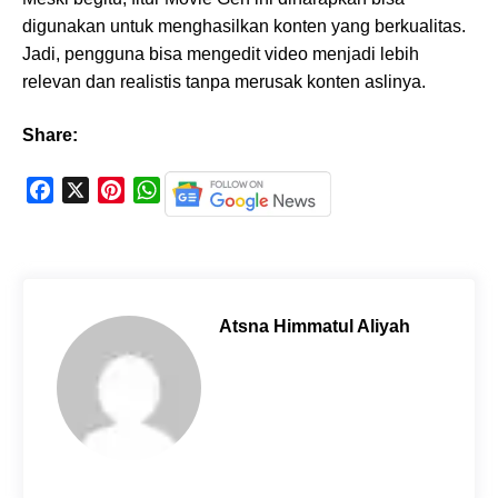
digunakan untuk menghasilkan konten yang berkualitas.
Jadi, pengguna bisa mengedit video menjadi lebih
relevan dan realistis tanpa merusak konten aslinya.
Share:
F
X
P
W
a
i
h
c
n
a
e
t
t
b
e
s
o
r
A
Atsna Himmatul Aliyah
o
e
p
k
s
p
t