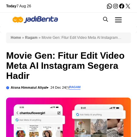
Skip
WhatsApp
Instagra
Faceb
X
Today
7 Aug 26
to
Men
content
Home
»
Ragam
»
Movie Gen: Fitur Edit Video Meta AI Instagram
Segera Hadir
Movie Gen: Fitur Edit Video
Meta AI Instagram Segera
Hadir
RAGAM
Atsna Himmatul Aliyah
24 Dec 24