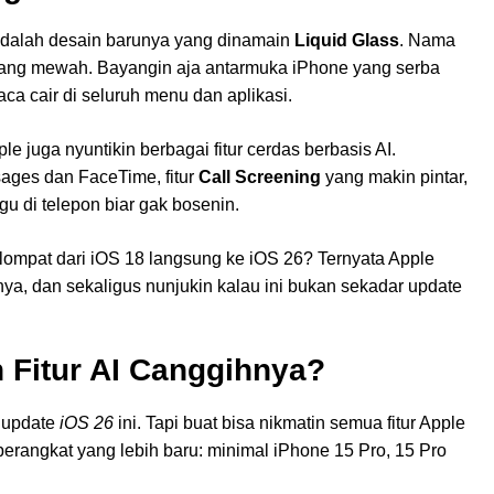
adalah desain barunya yang dinamain
Liquid Glass
. Nama
mang mewah. Bayangin aja antarmuka iPhone yang serba
ca cair di seluruh menu dan aplikasi.
le juga nyuntikin berbagai fitur cerdas berbasis AI.
sages dan FaceTime, fitur
Call Screening
yang makin pintar,
 di telepon biar gak bosenin.
 lompat dari iOS 18 langsung ke iOS 26? Ternyata Apple
ya, dan sekaligus nunjukin kalau ini bukan sekadar update
 Fitur AI Canggihnya?
l update
iOS 26
ini. Tapi buat bisa nikmatin semua fitur Apple
h perangkat yang lebih baru: minimal iPhone 15 Pro, 15 Pro