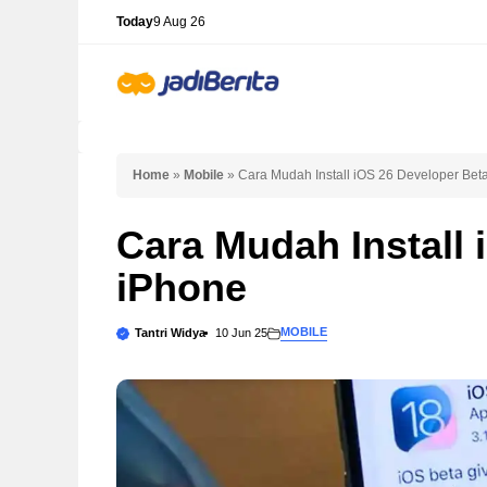
Skip
Today
9 Aug 26
to
content
Home
»
Mobile
»
Cara Mudah Install iOS 26 Developer Beta
Cara Mudah Install 
iPhone
MOBILE
Tantri Widya
10 Jun 25