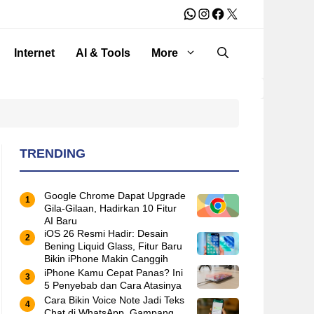
WhatsApp
Instagram
Facebook
X
Internet
AI & Tools
More
TRENDING
Google Chrome Dapat Upgrade
Gila-Gilaan, Hadirkan 10 Fitur
AI Baru
iOS 26 Resmi Hadir: Desain
Bening Liquid Glass, Fitur Baru
Bikin iPhone Makin Canggih
iPhone Kamu Cepat Panas? Ini
5 Penyebab dan Cara Atasinya
Cara Bikin Voice Note Jadi Teks
Chat di WhatsApp, Gampang