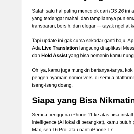
Salah satu hal paling mencolok dari
iOS 26
ini 
yang terdengar mahal, dan tampilannya pun e
transparan, bersih, dan elegan—kayak ngeliat ka
Tapi update ini gak cuma sekadar ganti baju. App
Ada
Live Translation
langsung di aplikasi Mes
dan
Hold Assist
yang bisa nemenin kamu nunggu
Oh iya, kamu juga mungkin bertanya-tanya, kok
pengen nyamain nomor versi di semua platformn
iseng-iseng doang.
Siapa yang Bisa Nikmatin
Semua pengguna iPhone 11 ke atas bisa instal
Intelligence (AI lokal di perangkat), kamu butu
Max, seri 16 Pro, atau nanti iPhone 17.