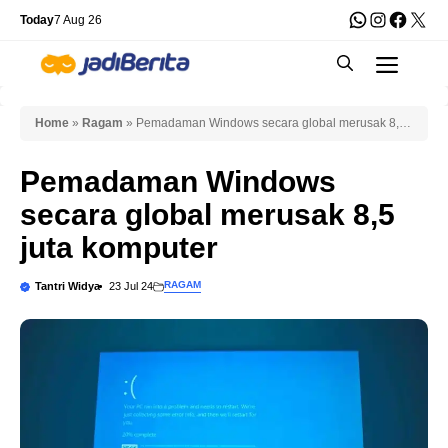
Skip
WhatsApp
Instagra
Faceb
X
Today
7 Aug 26
to
Men
content
Home
»
Ragam
»
Pemadaman Windows secara global merusak 8,5
juta komputer
Pemadaman Windows
secara global merusak 8,5
juta komputer
RAGAM
Tantri Widya
23 Jul 24