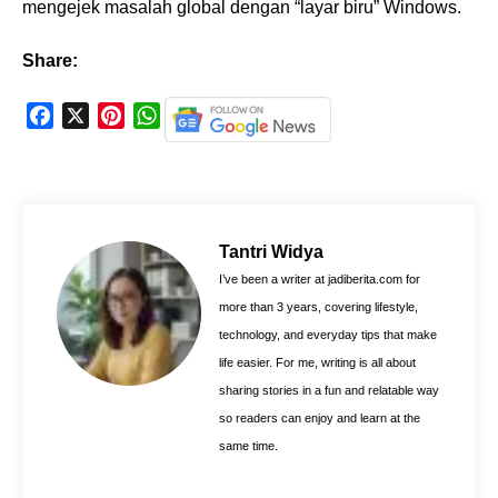
mengejek masalah global dengan “layar biru” Windows.
Share:
F
X
P
W
a
i
h
c
n
a
e
t
t
b
e
s
o
r
A
Tantri Widya
o
e
p
I’ve been a writer at jadiberita.com for
k
s
p
more than 3 years, covering lifestyle,
t
technology, and everyday tips that make
life easier. For me, writing is all about
sharing stories in a fun and relatable way
so readers can enjoy and learn at the
same time.