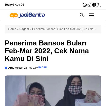
Skip
WhatsApp
Instagra
Faceb
X
Today
8 Aug 26
to
Men
content
Home
»
Ragam
»
Penerima Bansos Bulan Feb-Mar 2022, Cek Nama
Kamu Di Sini
Penerima Bansos Bulan
Feb-Mar 2022, Cek Nama
Kamu Di Sini
RAGAM
Ardy Messi
25 Feb 22