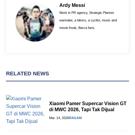
o
r
A
Ardy Messi
o
e
p
Work in PR agency, Strategic Planner
k
s
p
wannabe, a bikers, a cyclist, music and
t
movie freak, Barca fans.
RELATED NEWS
Xiaomi Pamer Supercar Vision GT
di MWC 2026, Tapi Tak Dijual
Mar. 14, 2026
RAGAM