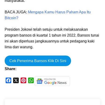
masyarakat.
BACA JUGA:
Mengapa Kamu Harus Paham Apa Itu
Bitcoin?
Presiden Jokowi telah setuju untuk melaksanakan
program bansos di kuartal 1 tahun ini 2022. Bansos tunai
ini akan diperluas jangkauannya untuk pedagang kaki
lima dan warung.
Cek Penerima Bansos Klik Di Sini
Share:
F
X
P
W
a
i
h
c
n
a
e
t
t
b
e
s