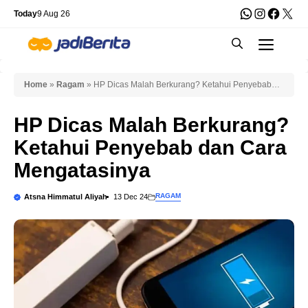
Skip
WhatsApp
Instagra
Faceb
X
Today
9 Aug 26
to
Men
content
Home
»
Ragam
»
HP Dicas Malah Berkurang? Ketahui Penyebab
dan Cara Mengatasinya
HP Dicas Malah Berkurang?
Ketahui Penyebab dan Cara
Mengatasinya
RAGAM
Atsna Himmatul Aliyah
13 Dec 24