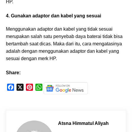
HP.
4. Gunakan adaptor dan kabel yang sesuai
Menggunakan adaptor dan kabel yang tidak sesuai
merupakan salah satu penyebab daya baterai tidak bisa
bertambah saat dicas. Maka dari itu, cara mengatasinya
adalah dengan menggunakan adaptor dan kabel yang
sesuai dengan merk HP.
Share:
F
X
P
W
a
i
h
c
n
a
e
t
t
b
e
s
o
r
A
Atsna Himmatul Aliyah
o
e
p