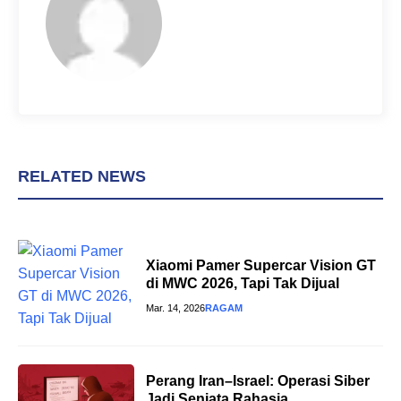
k
s
p
t
RELATED NEWS
Xiaomi Pamer Supercar Vision GT
di MWC 2026, Tapi Tak Dijual
Mar. 14, 2026
RAGAM
Perang Iran–Israel: Operasi Siber
Jadi Senjata Rahasia