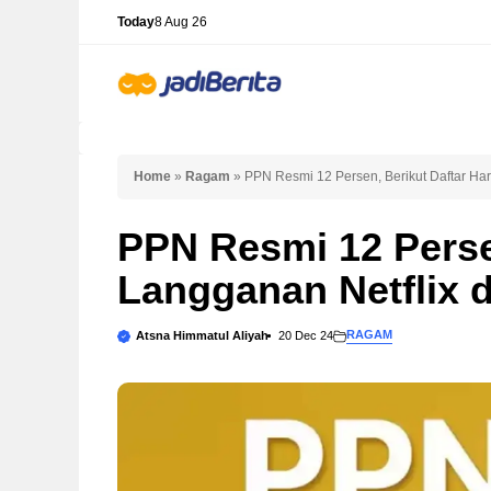
Skip
Today
8 Aug 26
to
content
Home
»
Ragam
»
PPN Resmi 12 Persen, Berikut Daftar Har
PPN Resmi 12 Perse
Langganan Netflix d
RAGAM
Atsna Himmatul Aliyah
20 Dec 24