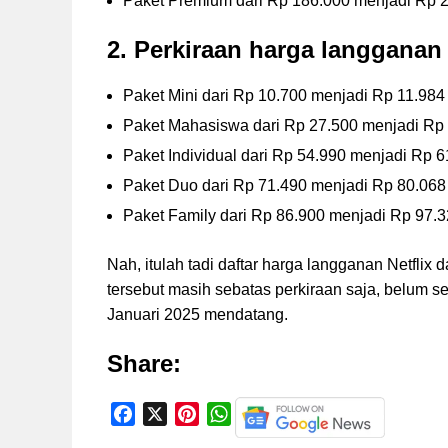
Paket Premium dari Rp 186.000 menjadi Rp 
2. Perkiraan harga langganan
Paket Mini dari Rp 10.700 menjadi Rp 11.984
Paket Mahasiswa dari Rp 27.500 menjadi Rp
Paket Individual dari Rp 54.990 menjadi Rp 
Paket Duo dari Rp 71.490 menjadi Rp 80.068
Paket Family dari Rp 86.900 menjadi Rp 97.
Nah, itulah tadi daftar harga langganan Netflix
tersebut masih sebatas perkiraan saja, belum 
Januari 2025 mendatang.
Share:
F
X
P
W
a
i
h